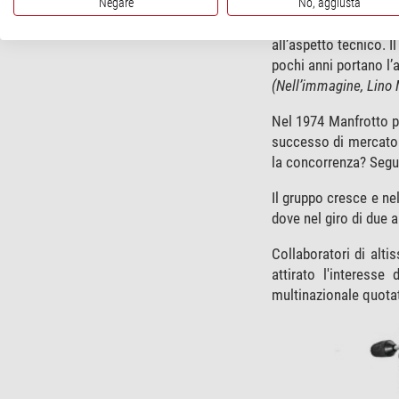
Dal garage al suc
Negare
No, aggiusta
Nel 1972 Lino Manfro
all’aspetto tecnico. 
pochi anni portano l’a
(Nell’immagine, Lino 
Nel 1974 Manfrotto pr
successo di mercato
la concorrenza? Segu
Il gruppo cresce e nel
dove nel giro di due a
Collaboratori di alti
attirato l'interesse
multinazionale quota