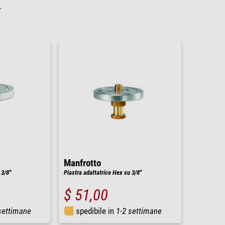
.
Manfrotto
3/8''
Piastra adattatrice Hex su 3/8''
$ 51,00
settimane
spedibile in
1-2 settimane