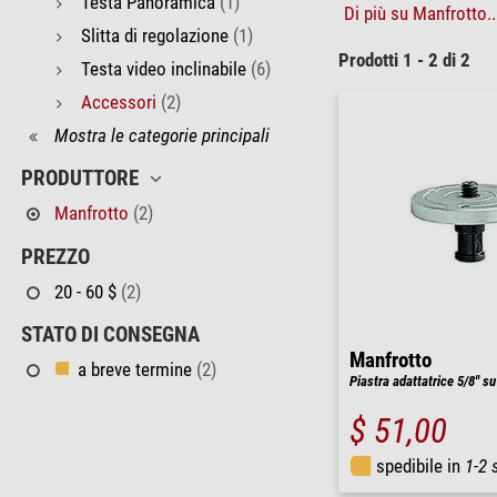
Testa Panoramica
(1)
Di più su Manfrotto..
Slitta di regolazione
(1)
Prodotti 1 - 2 di 2
Testa video inclinabile
(6)
Accessori
(2)
Mostra le categorie principali
PRODUTTORE
Manfrotto
(2)
PREZZO
20 - 60 $
(2)
STATO DI CONSEGNA
Manfrotto
a breve termine
(2)
Piastra adattatrice 5/8'' su 
$ 51,00
spedibile in
1-2 