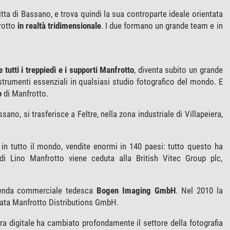
tta di Bassano, e trova quindi la sua controparte ideale orientata
frotto
in realtà tridimensionale
. I due formano un grande team e in
 tutti i treppiedi e i supporti Manfrotto
, diventa subito un grande
trumenti essenziali in qualsiasi studio fotografico del mondo. E
o
di Manfrotto.
sano, si trasferisce a Feltre, nella zona industriale di Villapeiera,
si in tutto il mondo, vendite enormi in 140 paesi: tutto questo ha
ne di Lino Manfrotto viene ceduta alla British Vitec Group plc,
.
zienda commerciale tedesca
Bogen Imaging GmbH
. Nel 2010 la
zata Manfrotto Distributions GmbH.
l'era digitale ha cambiato profondamente il settore della fotografia