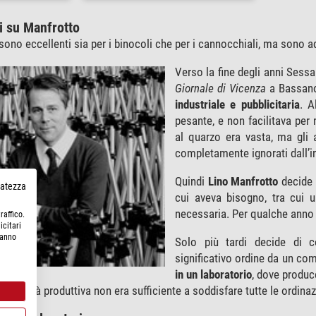
i su Manfrotto
sono eccellenti sia per i binocoli che per i cannocchiali, ma sono ad
Verso la fine degli anni Sess
Giornale di Vicenza
a Bassano 
industriale e pubblicitaria
. A
pesante, e non facilitava per n
al quarzo era vasta, ma gli
completamente ignorati dall’in
Quindi
Lino Manfrotto
decide d
rvatezza
cui aveva bisogno, tra cui u
necessaria. Per qualche anno
raffico.
icitari
hanno
Solo più tardi decide di co
significativo ordine da un co
in un laboratorio
, dove produce
capacità produttiva non era sufficiente a soddisfare tutte le ordinaz