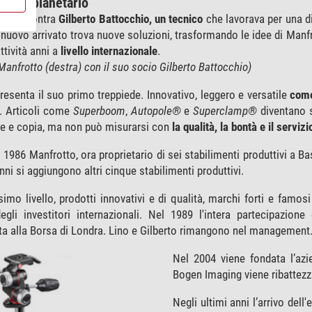
cesso planetario
tto incontra
Gilberto Battocchio, un tecnico
che lavorava per una di
Il nuovo arrivato trova nuove soluzioni, trasformando le idee di Man
ttività anni a
livello internazionale
.
Manfrotto (destra) con il suo socio Gilberto Battocchio)
esenta il suo primo treppiede. Innovativo, leggero e versatile
come
. Articoli come
Superboom
,
Autopole®
e
Superclamp®
diventano s
e e copia, ma non può misurarsi con
la qualità, la bontà e il servizi
 1986 Manfrotto, ora proprietario di sei stabilimenti produttivi a Bas
nni si aggiungono altri cinque stabilimenti produttivi.
ssimo livello, prodotti innovativi e di qualità, marchi forti e famo
 degli investitori internazionali. Nel 1989 l'intera partecipazio
ta alla Borsa di Londra. Lino e Gilberto rimangono nel management
Nel 2004 viene fondata l’a
Bogen Imaging viene ribattez
Negli ultimi anni l’arrivo del