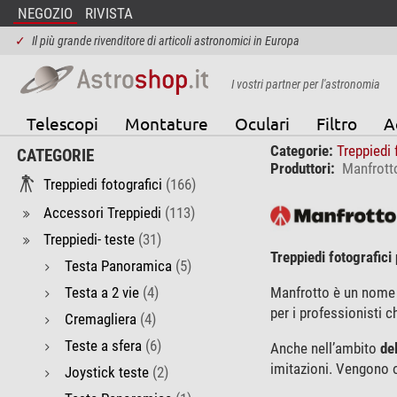
NEGOZIO
RIVISTA
✓
Il più grande rivenditore di articoli astronomici in Europa
I vostri partner per l'astronomia
Telescopi
Montature
Oculari
Filtro
A
Categorie:
Treppiedi 
CATEGORIE
Produttori:
Manfrott
Treppiedi fotografici
(166)
Accessori Treppiedi
(113)
Treppiedi- teste
(31)
Treppiedi fotografici
Testa Panoramica
(5)
Testa a 2 vie
(4)
Manfrotto è un nome 
per i professionisti ch
Cremagliera
(4)
Teste a sfera
(6)
Anche nell’ambito
de
imitazioni. Vengono o
Joystick teste
(2)