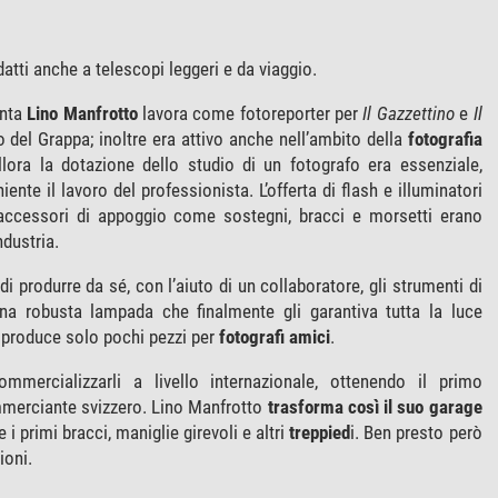
atti anche a telescopi leggeri e da viaggio.
anta
Lino Manfrotto
lavora come fotoreporter per
Il Gazzettino
e
Il
del Grappa; inoltre era attivo anche nell’ambito della
fotografia
llora la dotazione dello studio di un fotografo era essenziale,
iente il lavoro del professionista. L’offerta di flash e illuminatori
 accessori di appoggio come sostegni, bracci e morsetti erano
dustria.
i produrre da sé, con l’aiuto di un collaboratore, gli strumenti di
na robusta lampada che finalmente gli garantiva tutta la luce
 produce solo pochi pezzi per
fotografi amici
.
mmercializzarli a livello internazionale, ottenendo il primo
mmerciante svizzero. Lino Manfrotto
trasforma così il suo garage
 i primi bracci, maniglie girevoli e altri
treppied
i. Ben presto però
ioni.