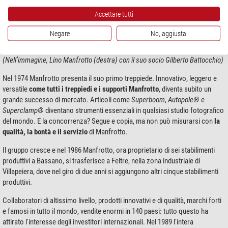
lavorava per una ditta di Bassano, e trova quindi la sua controparte ideale
Accettare tutti
orientata all’aspetto tecnico. Il nuovo arrivato trova nuove soluzioni,
trasformando le idee di Manfrotto
in realtà tridimensionale
. I due formano
Negare
No, aggiusta
un grande team e in pochi anni portano l’attività anni a
livello
internazionale
.
(Nell’immagine, Lino Manfrotto (destra) con il suo socio Gilberto Battocchio)
Nel 1974 Manfrotto presenta il suo primo treppiede. Innovativo, leggero e
versatile
come tutti i treppiedi e i supporti Manfrotto
, diventa subito un
grande successo di mercato. Articoli come
Superboom
,
Autopole®
e
Superclamp®
diventano strumenti essenziali in qualsiasi studio fotografico
del mondo. E la concorrenza? Segue e copia, ma non può misurarsi con
la
qualità, la bontà e il servizio
di Manfrotto.
Il gruppo cresce e nel 1986 Manfrotto, ora proprietario di sei stabilimenti
produttivi a Bassano, si trasferisce a Feltre, nella zona industriale di
Villapeiera, dove nel giro di due anni si aggiungono altri cinque stabilimenti
produttivi.
Collaboratori di altissimo livello, prodotti innovativi e di qualità, marchi forti
e famosi in tutto il mondo, vendite enormi in 140 paesi: tutto questo ha
attirato l'interesse degli investitori internazionali. Nel 1989 l'intera