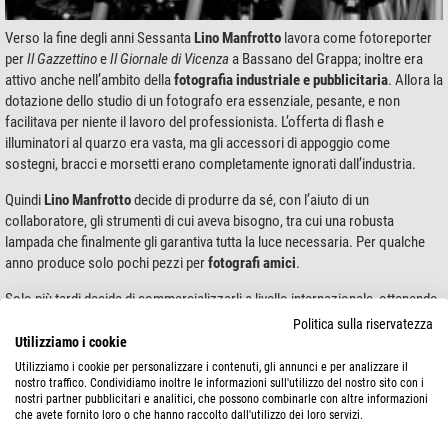
Verso la fine degli anni Sessanta
Lino Manfrotto
lavora come fotoreporter
per
Il Gazzettino
e
Il Giornale di Vicenza
a Bassano del Grappa; inoltre era
attivo anche nell’ambito della
fotografia industriale e pubblicitaria
. Allora la
dotazione dello studio di un fotografo era essenziale, pesante, e non
facilitava per niente il lavoro del professionista. L’offerta di flash e
illuminatori al quarzo era vasta, ma gli accessori di appoggio come
sostegni, bracci e morsetti erano completamente ignorati dall’industria.
Quindi
Lino Manfrotto
decide di produrre da sé, con l’aiuto di un
collaboratore, gli strumenti di cui aveva bisogno, tra cui una robusta
lampada che finalmente gli garantiva tutta la luce necessaria. Per qualche
anno produce solo pochi pezzi per
fotografi amici
.
Solo più tardi decide di commercializzarli a livello internazionale, ottenendo
il primo significativo ordine da un commerciante svizzero. Lino Manfrotto
Politica sulla riservatezza
trasforma così il suo garage in un laboratorio
, dove produce i primi bracci,
Utilizziamo i cookie
maniglie girevoli e altri
treppied
i. Ben presto però si rende conto che la
Utilizziamo i cookie per personalizzare i contenuti, gli annunci e per analizzare il
capacità produttiva non era sufficiente a soddisfare tutte le ordinazioni.
nostro traffico. Condividiamo inoltre le informazioni sull'utilizzo del nostro sito con i
nostri partner pubblicitari e analitici, che possono combinarle con altre informazioni
che avete fornito loro o che hanno raccolto dall'utilizzo dei loro servizi.
Dal garage al successo planetario
Nel 1972 Lino Manfrotto incontra
Gilberto Battocchio, un tecnico
che