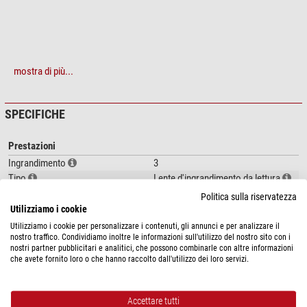
mostra di più...
SPECIFICHE
Prestazioni
Ingrandimento
3
Tipo
Lente d'ingrandimento da lettura
Politica sulla riservatezza
Particolarità
Utilizziamo i cookie
Iluminazione
-
Utilizziamo i cookie per personalizzare i contenuti, gli annunci e per analizzare il
nostro traffico. Condividiamo inoltre le informazioni sull'utilizzo del nostro sito con i
nostri partner pubblicitari e analitici, che possono combinarle con altre informazioni
Generale
che avete fornito loro o che hanno raccolto dall'utilizzo dei loro servizi.
Colore
trasparente
Lunghezza (mm)
57
Larghezza (mm)
50
Accettare tutti