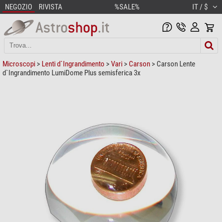
NEGOZIO
RIVISTA
%SALE%
IT / $
Microscopi
>
Lenti d`Ingrandimento
>
Vari
>
Carson
> Carson Lente
d`Ingrandimento LumiDome Plus semisferica 3x