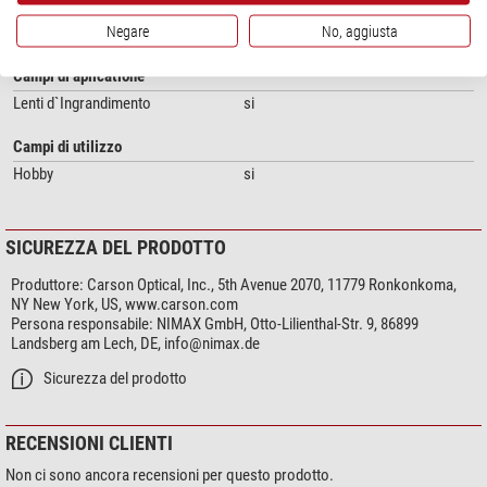
Altezza (mm)
38
Negare
No, aggiusta
Peso (g)
164
Campi di aplicatione
Lenti d`Ingrandimento
si
Campi di utilizzo
Hobby
si
SICUREZZA DEL PRODOTTO
Produttore:
Carson Optical, Inc., 5th Avenue 2070, 11779 Ronkonkoma,
NY New York, US, www.carson.com
Persona responsabile:
NIMAX GmbH, Otto-Lilienthal-Str. 9, 86899
Landsberg am Lech, DE,
info@nimax.de
Sicurezza del prodotto
RECENSIONI CLIENTI
Non ci sono ancora recensioni per questo prodotto.