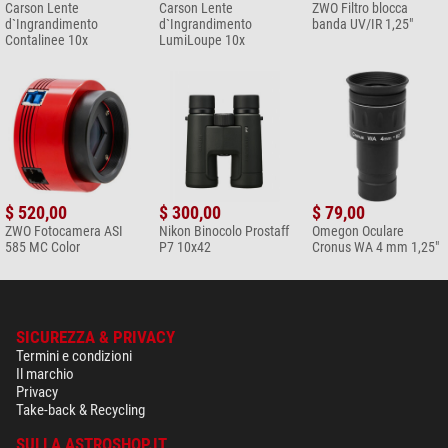
Carson Lente
Carson Lente
ZWO Filtro blocca
d`Ingrandimento
d`Ingrandimento
banda UV/IR 1,25"
Contalinee 10x
LumiLoupe 10x
$ 520,00
$ 300,00
$ 79,00
ZWO Fotocamera ASI
Nikon Binocolo Prostaff
Omegon Oculare
585 MC Color
P7 10x42
Cronus WA 4 mm 1,25"
SICUREZZA & PRIVACY
Termini e condizioni
Il marchio
Privacy
Take-back & Recycling
SULLA ASTROSHOP.IT