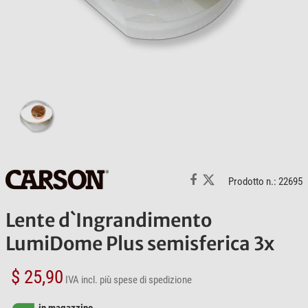
Prodotto n.: 22695
Lente d`Ingrandimento
LumiDome Plus semisferica 3x
$ 25,90
IVA incl.
più spese di spedizione