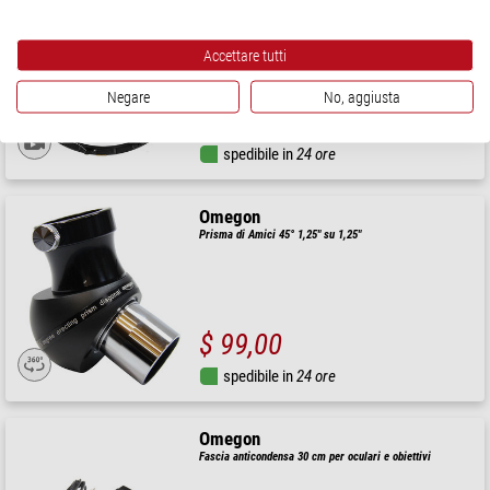
Anello anticondensa 8"
Accettare tutti
Negare
No, aggiusta
$ 80,00
spedibile in
24 ore
Omegon
Prisma di Amici 45° 1,25" su 1,25"
$ 99,00
spedibile in
24 ore
Omegon
Fascia anticondensa 30 cm per oculari e obiettivi