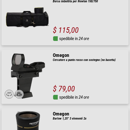
Borsa imbottita per Newton 150/750
$ 115,00
spedibile in
24 ore
Omegon
Cercatore a punto rosso con sostegno (no basetta)
$ 79,00
spedibile in
24 ore
Omegon
Barlow 1,25'' 3 elementi 2x