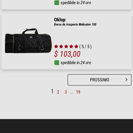
spedibile in
24 ore
Oklop
Borsa da trasporto Maksutov 150
( 5 / 5 )
$ 103,00
spedibile in
24 ore
PROSSIMO
1
2
3
...
19