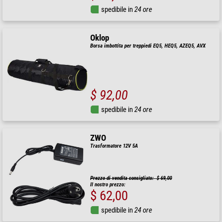
spedibile in
24 ore
Oklop
Borsa imbottita per treppiedi EQ5, HEQ5, AZEQ5, AVX
$ 92,00
spedibile in
24 ore
ZWO
Trasformatore 12V 5A
Prezzo di vendita consigliato: $ 69,00
Il nostro prezzo:
$ 62,00
spedibile in
24 ore