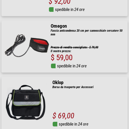
$ 92,00
spedibile in
24 ore
Omegon
Fascia anticondensa 20 cm per cannocchiale cercatore 50
mm
Prezzo di vendita consigliato: $ 79,00
Il nostro prezzo:
$ 59,00
spedibile in
24 ore
Oklop
Borsa da trasporto per Accessori
$ 69,00
spedibile in
24 ore