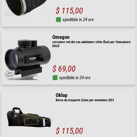
$ 115,00
spedibile in
24 ore
Omegon
cercatore red dot con adattatore slitta flash per fotocamere
DSLR
$ 69,00
spedibile in
24 ore
Oklop
Borsa da trasporto Zaino per montatura EQ3
$ 115,00