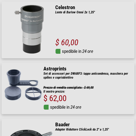
Celestron
Lente di Barlow Omni 2x 1,25"
$ 60,00
spedibile in
24 ore
Astroprints
Set di accessori per DWARF3: tappo anticondensa, maschera per
spikes e copriobiettivo
Prezzo di vendita consigliato: $ 69,00
Il nostro prezzo:
$ 62,00
spedibile in
24 ore
Baader
Adapter Riduttore ClickLock da 2" a 1,25"