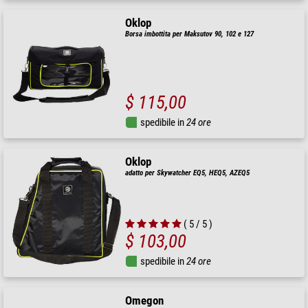
Oklop
Borsa imbottita per Maksutov 90, 102 e 127
$ 115,00
spedibile in
24 ore
Oklop
adatto per Skywatcher EQ5, HEQ5, AZEQ5
( 5 / 5 )
$ 103,00
spedibile in
24 ore
Omegon