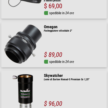
Il nostro prezzo:
$ 69,00
spedibile in
24 ore
Omegon
Focheggiatore elicoidale 2"
$ 89,00
spedibile in
24 ore
Skywatcher
Lente di Barlow Nomad-5 Premium 5x 1,25"
$ 96,00