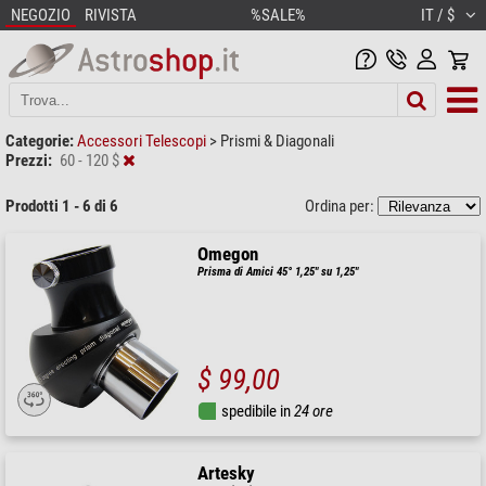
NEGOZIO
RIVISTA
%SALE%
IT / $
Categorie:
Accessori Telescopi
>
Prismi & Diagonali
Prezzi:
60 - 120 $
Prodotti 1 - 6 di 6
Ordina per:
Omegon
Prisma di Amici 45° 1,25" su 1,25"
$ 99,00
spedibile in
24 ore
Artesky