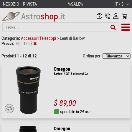
NEGOZIO
RIVISTA
%SALE%
IT / $
Categorie:
Accessori Telescopi
>
Lenti di Barlow
Prezzi:
60 - 120 $
Prodotti 1 - 12 di 12
Ordina per:
Omegon
Barlow 1,25'' 3 elementi 2x
$ 89,00
spedibile in
24 ore
Omegon