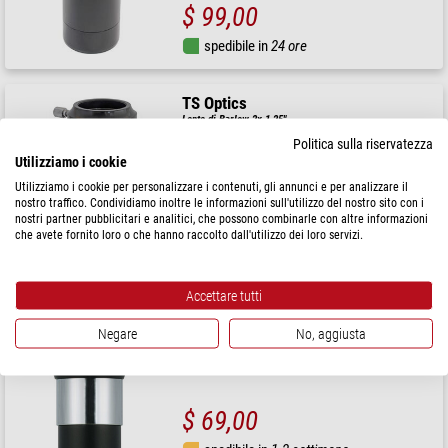
$ 99,00
spedibile in
24 ore
TS Optics
Lente di Barlow 2x 1,25"
Politica sulla riservatezza
Utilizziamo i cookie
Prezzo di vendita consigliato: $ 161,00
Utilizziamo i cookie per personalizzare i contenuti, gli annunci e per analizzare il
Il nostro prezzo:
nostro traffico. Condividiamo inoltre le informazioni sull'utilizzo del nostro sito con i
$ 116,00
nostri partner pubblicitari e analitici, che possono combinarle con altre informazioni
che avete fornito loro o che hanno raccolto dall'utilizzo dei loro servizi.
spedibile in
24 ore
Accettare tutti
Vixen
Lente di Barlow 2x 1,25"
Negare
No, aggiusta
$ 69,00