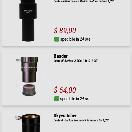
Lente raddrizzatrice Raddrizzatore deluxe 1,25"
$ 89,00
spedibile in
24 ore
Baader
Lente di Barlow 2,25x/1,3x Q 1,25"
$ 64,00
spedibile in
24 ore
Skywatcher
Lente di Barlow Nomad-5 Premium 5x 1,25"