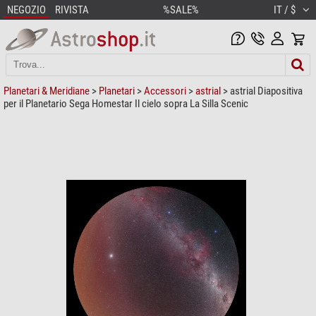
NEGOZIO
RIVISTA
%SALE%
IT / $
Planetari & Meridiane
>
Planetari
>
Accessori
>
astrial
> astrial Diapositiva
per il Planetario Sega Homestar Il cielo sopra La Silla Scenic