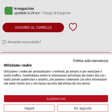
in magazzino
spedibile in
24 ore
+ Tempo di trasporto
AGGIUNGI AL CARRELLO
domande sul prodotto?
DESCRIZIONE PRODOTTO
Politica sulla riservatezza
Utilizziamo i cookie
Disco di proiezione per
Sega Toys Planetario portatile Homestar Pro
Original
. Aumentate le possibilità del vostro planetario! Il disco ha una
Utilizziamo i cookie per personalizzare i contenuti, gli annunci e per analizzare il
nostro traffico. Condividiamo inoltre le informazioni sull'utilizzo del nostro sito con i
fattura estremamente pregiata ed è specifico per
Homestar Pro
.
nostri partner pubblicitari e analitici, che possono combinarle con altre informazioni
che avete fornito loro o che hanno raccolto dall'utilizzo dei loro servizi.
Il disco mostra il cielo sopra La Silla, nelle Ande cilene, a 2.400 metri di
altitudine. Qui l'Osservatorio Europeo Australe (ESO) gestisce diversi
osservatori. Il colore rosso sulla diapositiva è causato dal cosiddetto
Accettare tutti
airglow, un bagliore dello strato superiore dell'atmosfera dovuto
all'eccitazione causata dalle radiazioni cosmiche.
Negare
No, aggiusta