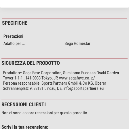
Il primo piano non mostra tuttavia gli osservatori di La Silla, bensì l'Atacama
mostra di più...
Large Millimeter/submillimeter Array (ALMA), anch'esso situato nel deserto
cileno di Atacama.
SPECIFICHE
Cosa significa "Scenic"?
Questi dischi sono composti da due parti. Il disco
principale mostra il motivo vero e proprio. A questo si aggiunge un secondo
Prestazioni
disco che mostra un primo piano, ad esempio degli alberi. Quando il motore
Adatto per ...
Sega Homestar
è acceso, solo il disco principale ruota, mentre il primo piano rimane fermo.
Da questa combinazione si ottengono effetti affascinanti.
La prima immagine del prodotto mostra il disco con il motivo principale, la
SICUREZZA DEL PRODOTTO
seconda immagine mostra la combinazione del motivo principale e del
Produttore:
Sega Fave Corporation, Sumitomo Fudosan Osaki Garden
primo piano.
Tower 1-1-1 , 141-0033 Tokyo, JP, www.segafave.co.jp/
Persona responsabile:
SportsPartners GmbH & Co KG, Oberer
Schrannenplatz 9, 88131 Lindau, DE,
info@sportspartners.eu
RECENSIONI CLIENTI
Non ci sono ancora recensioni per questo prodotto.
Scrivi la tua recensione: