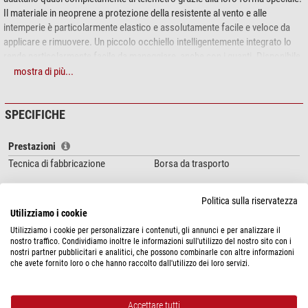
Il materiale in neoprene a protezione della resistente al vento e alle
intemperie è particolarmente elastico e assolutamente facile e veloce da
applicare e rimuovere. Un piccolo occhiello intelligentemente integrato lo
rende particolarmente facile da maneggiare, anche con i guanti. Disponibile
in quattro misure e quattro colori. Tutti i prodotti in neoprene di Leica
mostra di più...
Sportoptik sono stati sviluppati in collaborazione con il rinomato produttore
tedesco di attrezzature da caccia Niggeloh, che è sinonimo di altissima
SPECIFICHE
qualità "Made in Germany".
L'llustrazione differisce: il telemetro non è incluso.
Prestazioni
Tecnica di fabbricazione
Borsa da trasporto
Generale
Politica sulla riservatezza
Colore
nero
Utilizziamo i cookie
Utilizziamo i cookie per personalizzare i contenuti, gli annunci e per analizzare il
nostro traffico. Condividiamo inoltre le informazioni sull'utilizzo del nostro sito con i
nostri partner pubblicitari e analitici, che possono combinarle con altre informazioni
SICUREZZA DEL PRODOTTO
che avete fornito loro o che hanno raccolto dall'utilizzo dei loro servizi.
Produttore:
Leica Camera Deutschland AG, Am Leitz-Park 2, 35578
Wetzlar, DE, http://www.leica-camera.com
Persona responsabile:
Leica Camera Deutschland AG, Am Leitz-Park 2,
Accettare tutti