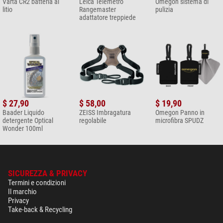
Varta CR2 batteria al
Leica Telemetro
Omegon sistema di
litio
Rangemaster
pulizia
adattatore treppiede
$ 27,90
$ 58,00
$ 19,90
Baader Liquido
ZEISS Imbragatura
Omegon Panno in
detergente Optical
regolabile
microfibra SPUDZ
Wonder 100ml
SICUREZZA & PRIVACY
Termini e condizioni
Il marchio
Privacy
Take-back & Recycling