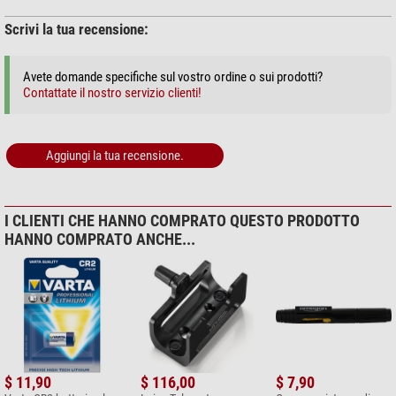
Scrivi la tua recensione:
+ Mostra più accessori in questa categoria: 3
Avete domande specifiche sul vostro ordine o sui prodotti?
Cura & Pulizia > Altro (2)
Contattate il nostro servizio clienti!
Omegon Panno in microfibra
20cm x 20cm
Aggiungi la tua recensione.
$ 6,90*
+ Mostra più accessori in questa categoria: 1
*
Tutti i prezzi includono IVA e costi di spedizione.
I CLIENTI CHE HANNO COMPRATO QUESTO PRODOTTO
HANNO COMPRATO ANCHE...
$ 11,90
$ 116,00
$ 7,90