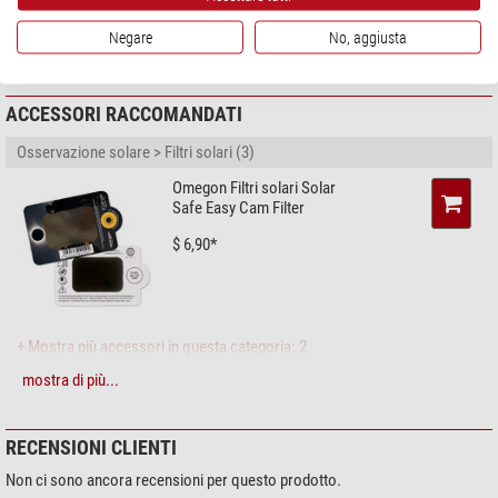
35578 Wetzlar, DE,
info@leica-camera.com
Negare
No, aggiusta
Sicurezza del prodotto
ACCESSORI RACCOMANDATI
Osservazione solare > Filtri solari (3)
Omegon Filtri solari Solar
Safe Easy Cam Filter
$ 6,90*
+ Mostra più accessori in questa categoria: 2
mostra di più...
Cura & Pulizia > Liquidi e kit per pulizia (4)
Zoomion sistema di pulizia
RECENSIONI CLIENTI
$ 1,90*
Non ci sono ancora recensioni per questo prodotto.