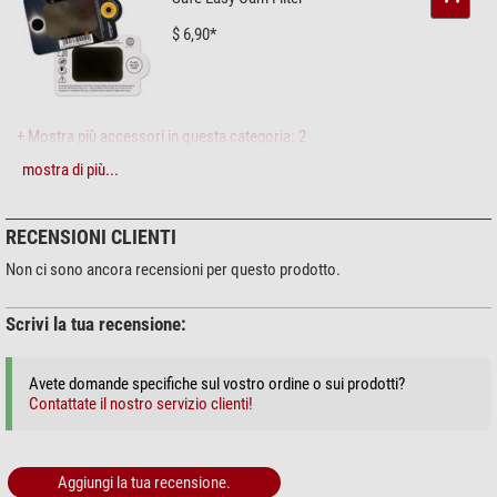
$ 6,90*
+ Mostra più accessori in questa categoria: 2
mostra di più...
Cura & Pulizia > Liquidi e kit per pulizia (4)
Zoomion sistema di pulizia
RECENSIONI CLIENTI
$ 1,90*
Non ci sono ancora recensioni per questo prodotto.
Scrivi la tua recensione:
+ Mostra più accessori in questa categoria: 3
Avete domande specifiche sul vostro ordine o sui prodotti?
Cura & Pulizia > Altro (2)
Contattate il nostro servizio clienti!
Omegon Panno in microfibra
20cm x 20cm
Aggiungi la tua recensione.
$ 6,90*