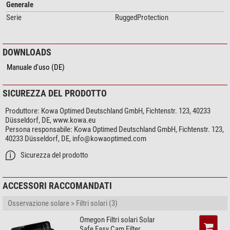
Generale
Massima facilità d'uso, come prodotto per specifiche serie di
Serie
Smartphone.
RuggedProtection
Attenzione: l'anello adattatore non è incluso nella fornitura.
DOWNLOADS
Simile all'immagine!
Manuale d'uso (DE)
SICUREZZA DEL PRODOTTO
Produttore:
Kowa Optimed Deutschland GmbH, Fichtenstr. 123, 40233
Düsseldorf, DE, www.kowa.eu
Persona responsabile:
Kowa Optimed Deutschland GmbH, Fichtenstr. 123,
40233 Düsseldorf, DE,
info@kowaoptimed.com
Sicurezza del prodotto
ACCESSORI RACCOMANDATI
Osservazione solare > Filtri solari (3)
Omegon Filtri solari Solar
Safe Easy Cam Filter