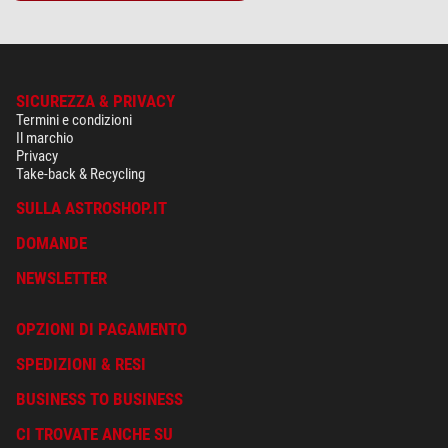
+ Mostra più accessori in questa categoria: 1
*
Tutti i prezzi includono IVA e costi di spedizione.
SICUREZZA & PRIVACY
Termini e condizioni
Il marchio
Privacy
Take-back & Recycling
SULLA ASTROSHOP.IT
DOMANDE
NEWSLETTER
OPZIONI DI PAGAMENTO
SPEDIZIONI & RESI
BUSINESS TO BUSINESS
CI TROVATE ANCHE SU