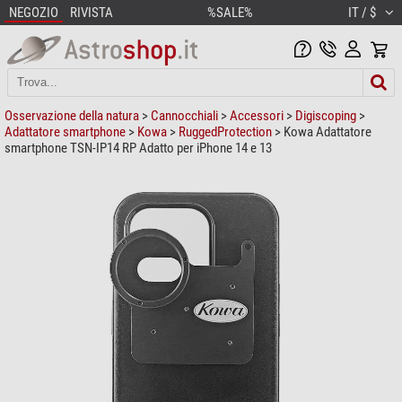
NEGOZIO
RIVISTA
%SALE%
IT / $
Osservazione della natura
>
Cannocchiali
>
Accessori
>
Digiscoping
>
Adattatore smartphone
>
Kowa
>
RuggedProtection
> Kowa Adattatore
smartphone TSN-IP14 RP Adatto per iPhone 14 e 13