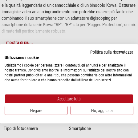
e la qualità leggendaria di un cannocchiale o di un binocolo Kowa. Catturare
immagini e video ad alto ingrandimento non potrebbe essere più facile che
combinando il suo smartphone con un adattatore digiscoping per
smartphone della serie Kowa "RP". "RP" sta per "Rugged Protection", un mix
di materiali particolarmente robusto.
Basta posizionare il suo smartphone nell'
adattatore altamente protettivo
e
mostra di più...
viti l'
anello adattatore corrispondente, disponibile separatamente
. Quindi
Politica sulla riservatezza
faccia scorrere l'anello adattatore, compreso l'adattatore e lo smartphone,
Utilizziamo i cookie
SPECIFICHE
sull'oculare del suo cannocchiale e sarà pronto a partire. L'intero processo
Utilizziamo i cookie per personalizzare i contenuti, gli annunci e per analizzare il
richiede pochissimo tempo, quindi non si perderà nessun momento
nostro traffico. Condividiamo inoltre le informazioni sull'utilizzo del nostro sito con i
prezioso durante la fotografia naturalistica!
nostri partner pubblicitari e analitici, che possono combinarle con altre informazioni
Prestazioni
che avete fornito loro o che hanno raccolto dall'utilizzo dei loro servizi.
Tipo
Adattatore digiscoping per
L'adattatore smartphone con protezione robusta significa:
smartphone
Connessione
iPhone 13 & 14
custodie per smartphone Outdoor di alta qualità di "Otterbox".
Accettare tutti
Connessione (altra estremità
A seconda dell'anello adattatore
Quasi tutti i componenti degli adattatori sono prodotti in Deutschland.
dell'adattatore)
(disponibile separatamente)
Le piastre metalliche e la maggior parte degli anelli adattatori sono
Negare
No, aggiusta
prodotti in Deutschland.
Particolarità
Assemblaggio degli adattatori nel reparto tecnico di Kowa.
Tipo di fotocamera
Smartphone
possono essere utilizzati sia per i prodotti Kowa che per cannocchiali e
binocoli di altri produttori