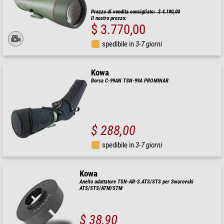
Prezzo di vendita consigliato: $ 4.190,00
Il nostro prezzo:
$ 3.770,00
spedibile in
3-7 giorni
Kowa
Borsa C-99AN TSN-99A PROMINAR
$ 288,00
spedibile in
3-7 giorni
Kowa
Anello adattatore TSN-AR-S.ATS/STS per Swarovski
ATS/STS/ATM/STM
$ 38,90