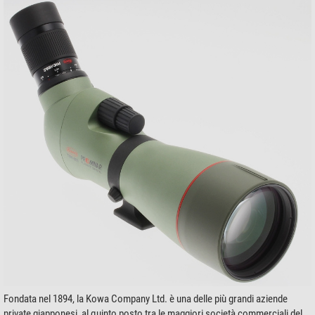
Fondata nel 1894, la Kowa Company Ltd. è una delle più grandi aziende
private giapponesi, al quinto posto tra le maggiori società commerciali del