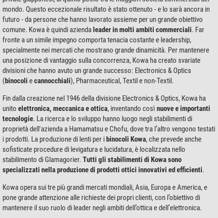
mondo. Questo eccezionale risultato è stato ottenuto - e lo sarà ancora in
futuro - da persone che hanno lavorato assieme per un grande obiettivo
comune. Kowa è quindi azienda
leader in molti ambiti commerciali
. Far
fronte a un simile impegno comporta tenacia costante e leadership,
specialmente nei mercati che mostrano grande dinamicità. Per mantenere
una posizione di vantaggio sulla concorrenza, Kowa ha creato svariate
divisioni che hanno avuto un grande successo: Electronics & Optics
(
binocoli
e
cannocchiali
), Pharmaceutical, Textil e non-Textil.
Fin dalla creazione nel 1946 della divisione Electronics & Optics, Kowa ha
unito
elettronica, meccanica e ottica
, inventando così
nuove e importanti
tecnologie
. La ricerca e lo sviluppo hanno luogo negli stabilimenti di
proprietà dell'azienda a Hamamatsu e Chofu, dove tra l’altro vengono testati
i prodotti. La produzione di lenti per i
binocoli Kowa
, che prevede anche
sofisticate procedure di levigatura e lucidatura, è localizzata nello
stabilimento di Glamagorier.
Tutti gli stabilimenti di Kowa sono
specializzati nella produzione di prodotti ottici innovativi ed efficienti
.
Kowa opera sui tre più grandi mercati mondiali, Asia, Europa e America, e
pone grande attenzione alle richieste dei propri clienti, con l’obiettivo di
mantenere il suo ruolo di leader negli ambiti dell’ottica e dell’elettronica.