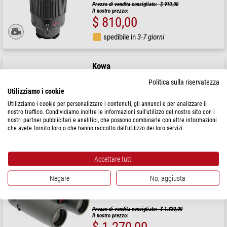
Prezzo di vendita consigliato: $ 910,00
Il nostro prezzo:
$ 810,00
spedibile in
3-7 giorni
Kowa
Binocolo YF II 6x30 verde
Politica sulla riservatezza
Utilizziamo i cookie
Utilizziamo i cookie per personalizzare i contenuti, gli annunci e per analizzare il
nostro traffico. Condividiamo inoltre le informazioni sull'utilizzo del nostro sito con i
nostri partner pubblicitari e analitici, che possono combinarle con altre informazioni
$ 277,00
che avete fornito loro o che hanno raccolto dall'utilizzo dei loro servizi.
spedibile in
3-7 giorni
Accettare tutti
Kowa
Binocolo Genesis 8x33
Negare
No, aggiusta
Prezzo di vendita consigliato: $ 1.330,00
Il nostro prezzo: