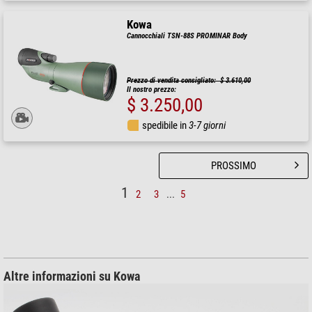
Kowa
Cannocchiali TSN-88S PROMINAR Body
Prezzo di vendita consigliato: $ 3.610,00
Il nostro prezzo:
$ 3.250,00
spedibile in
3-7 giorni
PROSSIMO
1
2
3
...
5
Altre informazioni su Kowa