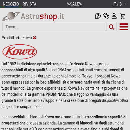
NEGOZIO
RIVISTA
%SALE%
IT / $
Produttori:
Kowa
Dal 1952 la
divisione optoelettronica
dell’azienda Kowa produce
cannocchiali di alta qualità
, e nel 1964 sono stati usati come strumenti di
osservazione ufficiali durante i giochi olimpici di Tokyo. I prodotti Kowa
sono apprezzati per la loro
affidabilità
e
straordinaria qualità
da clienti di
tutto il mondo. La grande esperienza di Kowa è evidente nella progettazione
dei modelli
di alta gamma PROMINAR
, che traggono vantaggio da una
grande tradizione nello sviluppo e nella creazione di pregiati dispositivi ottici
lunga oltre cinquant’anni.
I cannocchiali e i binocoli Kowa mostrano tutta la
straordinaria capacità di
progettazione
di questa azienda. La gamma di
binocoli
va dagli strumenti
tascabili alle serie XD con prestazioni ottiche elevate, fino ai
tubi doppi
di