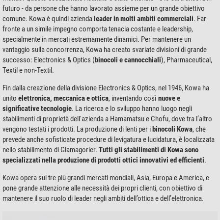
futuro - da persone che hanno lavorato assieme per un grande obiettivo
comune. Kowa è quindi azienda
leader in molti ambiti commerciali
. Far
fronte a un simile impegno comporta tenacia costante e leadership,
specialmente in mercati estremamente dinamici. Per mantenere un
vantaggio sulla concorrenza, Kowa ha creato svariate divisioni di grande
successo: Electronics & Optics (
binocoli e cannocchiali
), Pharmaceutical,
Textil e non-Textil.
Fin dalla creazione della divisione Electronics & Optics, nel 1946, Kowa ha
unito
elettronica, meccanica e ottica
, inventando così
nuove e
significative tecnologie
. La ricerca e lo sviluppo hanno luogo negli
stabilimenti di proprietà dell'azienda a Hamamatsu e Chofu, dove tra l’altro
vengono testati i prodotti. La produzione di lenti per i
binocoli Kowa
, che
prevede anche sofisticate procedure di levigatura e lucidatura, è localizzata
nello stabilimento di Glamagorier.
Tutti gli stabilimenti di Kowa sono
specializzati nella produzione di prodotti ottici innovativi ed efficienti
.
Kowa opera sui tre più grandi mercati mondiali, Asia, Europa e America, e
pone grande attenzione alle necessità dei propri clienti, con obiettivo di
mantenere il suo ruolo di leader negli ambiti dell’ottica e dell’elettronica.