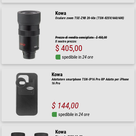
Kowa
Oculare zoom TSE-Z9B 20-60x (TSN-82SV/660/600)
Prezzo di vendita consigliato: $ 450,00
Il nostro prezzo:
$ 405,00
spedibile in
24 ore
Kowa
Adattatore smartphone TSN-IP16 Pro RP Adatto per iPhone
16 Pro
$ 144,00
spedibile in
24 ore
Kowa