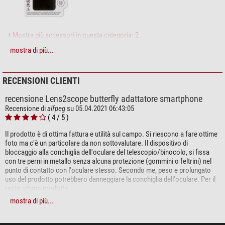
+ Mostra più accessori in questa categoria: 2
mostra di più...
Cura & Pulizia > Liquidi e kit per pulizia (4)
Zoomion sistema di pulizia
RECENSIONI CLIENTI
$ 1,90*
recensione Lens2scope butterfly adattatore smartphone
Recensione di
alfpeg
su 05.04.2021 06:43:05
( 4 / 5 )
Il prodotto è di ottima fattura e utilità sul campo. Si riescono a fare ottime
+ Mostra più accessori in questa categoria: 3
foto ma c'è un particolare da non sottovalutare. Il dispositivo di
bloccaggio alla conchiglia dell'oculare del telescopio/binocolo, si fissa
Cura & Pulizia > Altro (2)
con tre perni in metallo senza alcuna protezione (gommini o feltrini) nel
punto di contatto con l'oculare stesso. Secondo me, peso e prolungato
Omegon Panno in microfibra
uso del prodotto potrebbero danneggiare la conchiglia dell'oculare. Per il
20cm x 20cm
resto ottimo prodotto
$ 6,90*
mostra di più...
+ Mostra più accessori in questa categoria: 1
Scrivi la tua recensione:
*
Tutti i prezzi includono IVA e costi di spedizione.