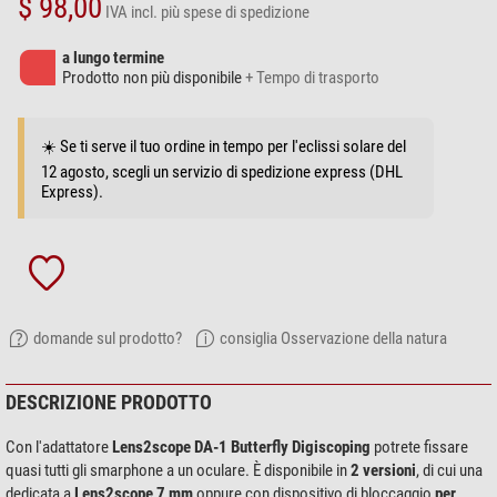
$ 98,00
IVA incl.
più spese di spedizione
a lungo termine
Prodotto non più disponibile
+ Tempo di trasporto
☀️ Se ti serve il tuo ordine in tempo per l'eclissi solare del
12 agosto, scegli un servizio di spedizione express (DHL
Express).
domande sul prodotto?
consiglia Osservazione della natura
DESCRIZIONE PRODOTTO
Con l'adattatore
Lens2scope DA-1 Butterfly Digiscoping
potrete fissare
quasi tutti gli smarphone a un oculare. È disponibile in
2 versioni
, di cui una
dedicata a
Lens2scope 7 mm
oppure con dispositivo di bloccaggio
per