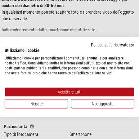
oculari con diametro di 30-60 mm
.
In qualsiasi momento potrete scattare foto e riprendere video dell'oggetto
che osservate.
Indipendentemente dallo smartphone che utilizzate
.
Politica sulla riservatezza
mostra di più...
Utilizziamo i cookie
Utilizziamo i cookie per personalizzare i contenuti, gli annunci e per analizzare il
nostro traffico. Condividiamo inoltre le informazioni sull'utilizzo del nostro sito con i
SPECIFICHE
nostri partner pubblicitari e analitici, che possono combinarle con altre informazioni
che avete fornito loro o che hanno raccolto dall'utilizzo dei loro servizi.
Prestazioni
Tipo
Adattatore digiscoping per
Accettare tutti
smartphone
Connessione
Vite di arresto 30 - 60 mm
Negare
No, aggiusta
Connessione (altra estremità
Quasi tutti i modelli di smartphone
dell'adattatore)
Questo modello è adatto a tutti gli oculari con diametro di
30-60 mm
. Quindi
Particolarità
ad esempio anche per il modello
Lens2scope
10 mm
Tipo di fotocamera
Smartphone