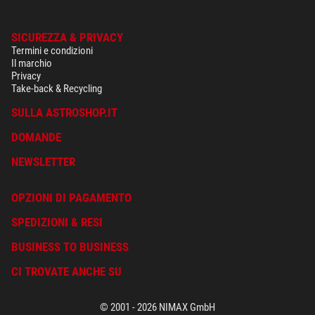
Avete domande specifiche sul vostro ordine o sui prodotti?
SICUREZZA & PRIVACY
Contattate il nostro servizio clienti!
Termini e condizioni
Il marchio
Privacy
Take-back & Recycling
Aggiungi la tua recensione.
SULLA ASTROSHOP.IT
DOMANDE
NEWSLETTER
OPZIONI DI PAGAMENTO
SPEDIZIONI & RESI
BUSINESS TO BUSINESS
CI TROVATE ANCHE SU
© 2001 - 2026 NIMAX GmbH