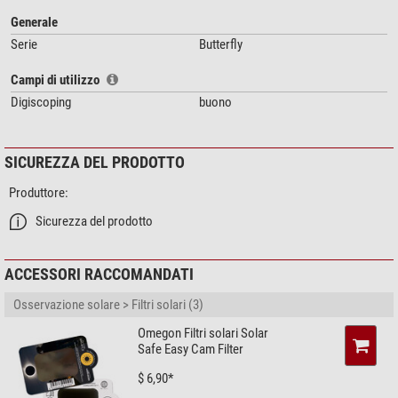
Per smartphone con larghezza compresa tra
55 e 88 mm
, e spessore
compreso tra
5 e 15 mm
.
Generale
Serie
Butterfly
Campi di utilizzo
Digiscoping
buono
SICUREZZA DEL PRODOTTO
Produttore:
Sicurezza del prodotto
ACCESSORI RACCOMANDATI
Osservazione solare > Filtri solari (3)
Omegon Filtri solari Solar
Safe Easy Cam Filter
$ 6,90*