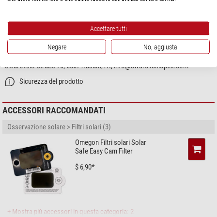
SICUREZZA DEL PRODOTTO
Accettare tutti
Produttore:
SWAROVSKI-OPTIK AG & Co KG, Daniel-Swarovski-Straße 70,
Negare
No, aggiusta
6067 Absam, AT, www.swarovskioptik.com
Persona responsabile:
SWAROVSKI-OPTIK AG & Co KG, Daniel-
Swarovski-Straße 70, 6067 Absam, AT,
info@swarovskioptik.com
Sicurezza del prodotto
ACCESSORI RACCOMANDATI
Osservazione solare > Filtri solari (3)
Omegon Filtri solari Solar
Safe Easy Cam Filter
$ 6,90*
+ Mostra più accessori in questa categoria: 2