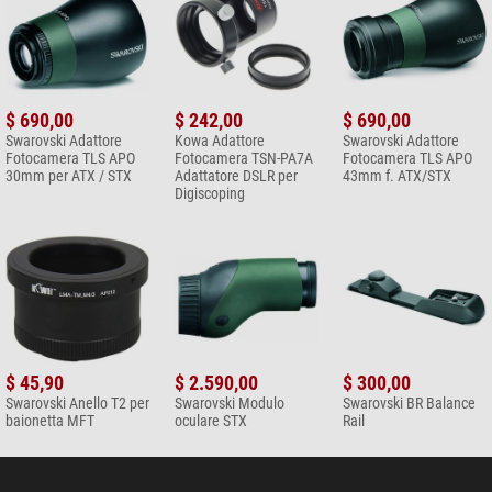
$ 690,00
$ 242,00
$ 690,00
Swarovski Adattore
Kowa Adattore
Swarovski Adattore
Fotocamera TLS APO
Fotocamera TSN-PA7A
Fotocamera TLS APO
30mm per ATX / STX
Adattatore DSLR per
43mm f. ATX/STX
Digiscoping
$ 45,90
$ 2.590,00
$ 300,00
Swarovski Anello T2 per
Swarovski Modulo
Swarovski BR Balance
baionetta MFT
oculare STX
Rail