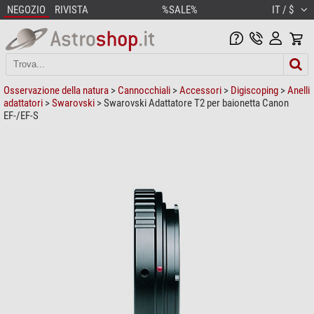
NEGOZIO
RIVISTA
%SALE%
IT / $
Osservazione della natura
>
Cannocchiali
>
Accessori
>
Digiscoping
>
Anelli
adattatori
>
Swarovski
> Swarovski Adattatore T2 per baionetta Canon
EF-/EF-S