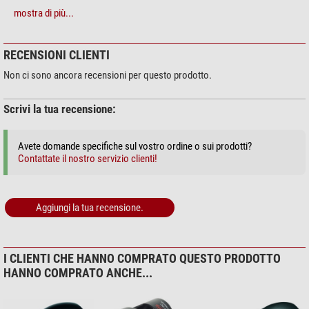
mostra di più...
Cura & Pulizia > Liquidi e kit per pulizia (4)
Zoomion sistema di pulizia
RECENSIONI CLIENTI
$ 1,90*
Non ci sono ancora recensioni per questo prodotto.
Scrivi la tua recensione:
+ Mostra più accessori in questa categoria: 3
Avete domande specifiche sul vostro ordine o sui prodotti?
Cura & Pulizia > Altro (2)
Contattate il nostro servizio clienti!
Omegon Panno in microfibra
20cm x 20cm
Aggiungi la tua recensione.
$ 6,90*
+ Mostra più accessori in questa categoria: 1
*
Tutti i prezzi includono IVA e costi di spedizione.
I CLIENTI CHE HANNO COMPRATO QUESTO PRODOTTO
HANNO COMPRATO ANCHE...