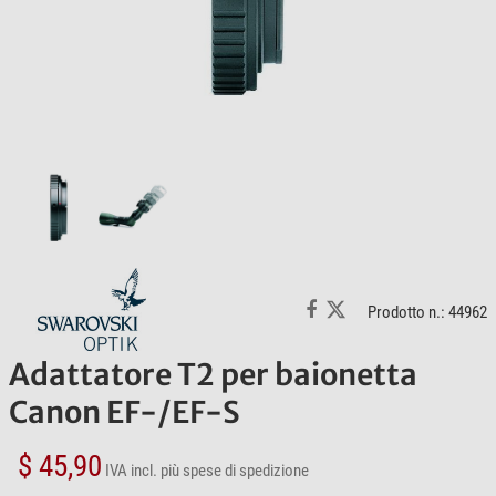
Prodotto n.: 44962
Adattatore T2 per baionetta
Canon EF-/EF-S
$ 45,90
IVA incl.
più spese di spedizione