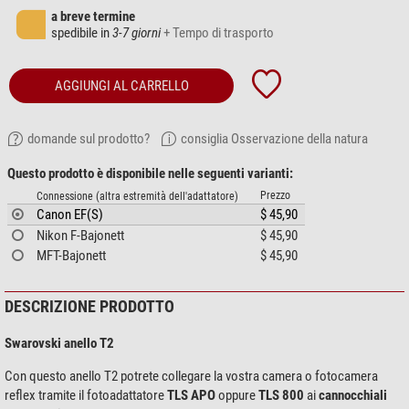
a breve termine
spedibile in
3-7 giorni
+ Tempo di trasporto
AGGIUNGI AL CARRELLO
domande sul prodotto?
consiglia Osservazione della natura
Questo prodotto è disponibile nelle seguenti varianti:
Prezzo
Connessione (altra estremità dell'adattatore)
Canon EF(S)
$ 45,90
Nikon F-Bajonett
$ 45,90
MFT-Bajonett
$ 45,90
DESCRIZIONE PRODOTTO
Swarovski anello T2
Con questo anello T2 potrete collegare la vostra camera o fotocamera
reflex tramite il fotoadattatore
TLS APO
oppure
TLS 800
ai
cannocchiali