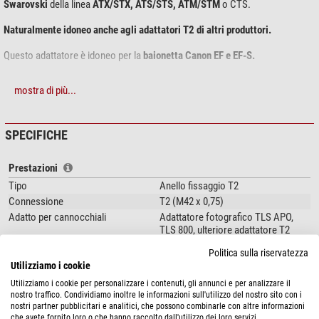
Swarovski
della linea
ATX/STX, ATS/STS, ATM/STM
o CTS.
Naturalmente idoneo anche agli adattatori T2 di altri produttori.
Questo adattatore è idoneo per la
baionetta Canon EF e EF-S.
mostra di più...
SPECIFICHE
Prestazioni
Tipo
Anello fissaggio T2
Connessione
T2 (M42 x 0,75)
Adatto per cannocchiali
Adattatore fotografico TLS APO,
TLS 800, ulteriore adattatore T2
Connessione (altra estremità
Canon EF(S)
Politica sulla riservatezza
dell'adattatore)
Utilizziamo i cookie
Utilizziamo i cookie per personalizzare i contenuti, gli annunci e per analizzare il
Campi di utilizzo
nostro traffico. Condividiamo inoltre le informazioni sull'utilizzo del nostro sito con i
Digiscoping
ottimo
nostri partner pubblicitari e analitici, che possono combinarle con altre informazioni
che avete fornito loro o che hanno raccolto dall'utilizzo dei loro servizi.