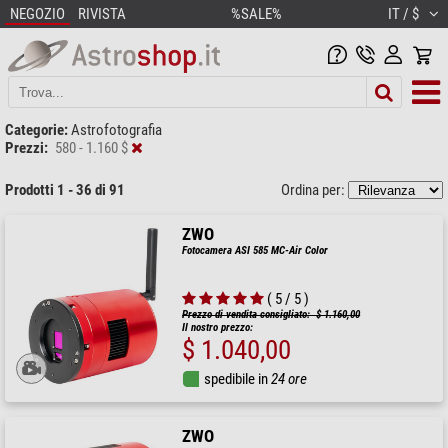
NEGOZIO
RIVISTA
%SALE%
IT / $
Categorie:
Astrofotografia
Prezzi:
580 - 1.160 $
Prodotti 1 - 36 di 91
Ordina per:
ZWO
Fotocamera ASI 585 MC-Air Color
( 5 / 5 )
Prezzo di vendita consigliato: $ 1.160,00
Il nostro prezzo:
$ 1.040,00
spedibile in
24 ore
ZWO