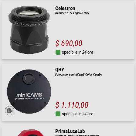
Celestron
Reducer 0.7x EdgeHD 925
$ 690,00
spedibile in
24 ore
QHY
Fotocamera miniCam8 Color Combo
$ 1.110,00
spedibile in
24 ore
PrimaLuceLab