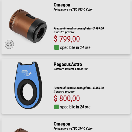
Omegon
Fotocamera veTEC 533 C Color
Prezzo di vendita consigliato: $ 999,00
Il nostro prezzo:
$ 799,00
spedibile in
24 ore
PegasusAstro
Rotatore Rotator Falcon V2
Prezzo di vendita consigliato: $ 850,00
Il nostro prezzo:
$ 800,00
spedibile in
24 ore
Omegon
Fotocamera veTEC 294 C Color