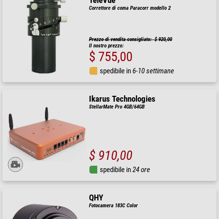
TeleVue
Correttore di coma Paracorr modello 2
Prezzo di vendita consigliato: $ 920,00
Il nostro prezzo:
$ 755,00
spedibile in
6-10 settimane
Ikarus Technologies
StellarMate Pro 4GB/64GB
$ 910,00
spedibile in
24 ore
QHY
Fotocamera 183C Color