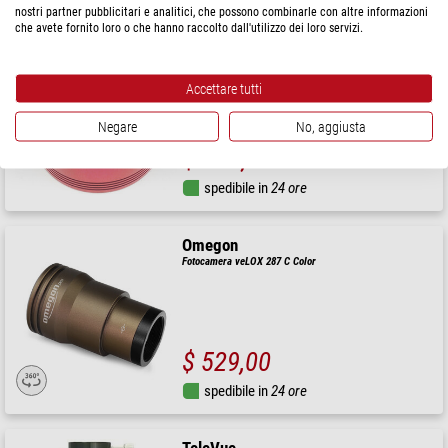
nostri partner pubblicitari e analitici, che possono combinarle con altre informazioni
che avete fornito loro o che hanno raccolto dall'utilizzo dei loro servizi.
ZWO
Fotocamera ASI 294 MC Color
Accettare tutti
Prezzo di vendita consigliato: $ 1.100,00
Negare
No, aggiusta
Il nostro prezzo:
$ 990,00
spedibile in
24 ore
Omegon
Fotocamera veLOX 287 C Color
$ 529,00
spedibile in
24 ore