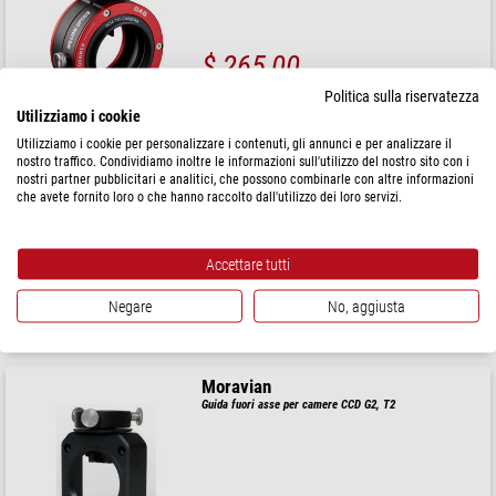
$ 265,00
Politica sulla riservatezza
spedibile in
3-5 settimane
Utilizziamo i cookie
Utilizziamo i cookie per personalizzare i contenuti, gli annunci e per analizzare il
PegasusAstro
nostro traffico. Condividiamo inoltre le informazioni sull'utilizzo del nostro sito con i
nostri partner pubblicitari e analitici, che possono combinarle con altre informazioni
Guida fuori asse Indigo OAG
che avete fornito loro o che hanno raccolto dall'utilizzo dei loro servizi.
Accettare tutti
$ 293,00
Negare
No, aggiusta
spedibile in
24 ore
Moravian
Guida fuori asse per camere CCD G2, T2