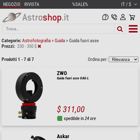
NEGOZIO
RIVISTA
%SALE%
IT / $
Categorie:
Astrofotografia
>
Guida
>
Guida fuori asse
Prezzi:
230 - 350 $
Prodotti 1 - 7 di 7
Ordina per:
ZWO
Guida fuori asse OAG-L
$ 311,00
spedibile in
24 ore
Askar