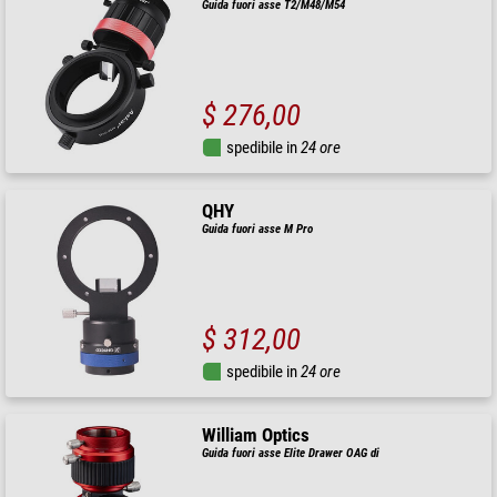
Guida fuori asse T2/M48/M54
$ 276,00
spedibile in
24 ore
QHY
Guida fuori asse M Pro
$ 312,00
spedibile in
24 ore
William Optics
Guida fuori asse Elite Drawer OAG di