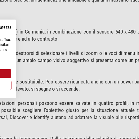
rvatezza
ISS (ZSIP) in Germania, in combinazione con il sensore 640 x 480
agliate e ad alto contrasto.
raffico.
icitari
hanno
ini e destrorsi di selezionare i livelli di zoom o le voci di menu 
ulare con un ampio campo visivo soggettivo si presenta come un pa
ole.
acilmente sostituibile. Può essere ricaricata anche con un power b
to o sollevato, si spegne o si accende.
tazioni personali possono essere salvate in quattro profili, in
ossibile scegliere l'obiettivo giusto per la situazione attuale t
sal, Discover e Identify aiutano ad adattare la visuale alle rispetti
zzare la termocamera. Dalla selezione della velocità di zoom alla