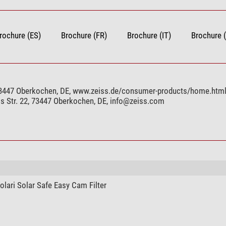
Li-Ion (Batterie sostituibili)
6,5
640x480
rochure (ES)
Brochure (FR)
Brochure (IT)
Brochure 
20mm f/1.0
1,5
si
, 73447 Oberkochen, DE, www.zeiss.de/consumer-products/home.htm
si
s Str. 22, 73447 Oberkochen, DE,
info@zeiss.com
-
si
si
si
si (Obiettivo intercambiabile da 40 mm disponibile)
si
no
olari Solar Safe Easy Cam Filter
22x16