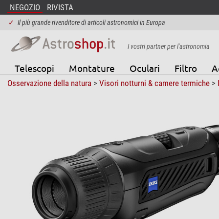
NEGOZIO
RIVISTA
✓
Il più grande rivenditore di articoli astronomici in Europa
I vostri partner per l'astronomia
Telescopi
Montature
Oculari
Filtro
A
Osservazione della natura
>
Visori notturni & camere termiche
>