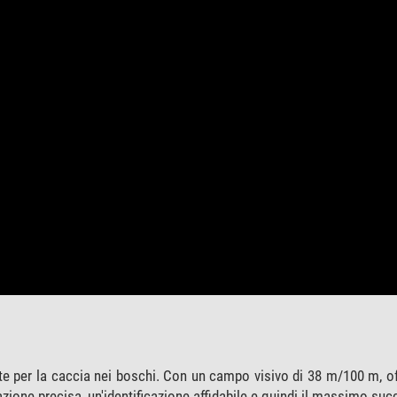
 per la caccia nei boschi. Con un campo visivo di 38 m/100 m, of
zione precisa, un'identificazione affidabile e quindi il massimo suc