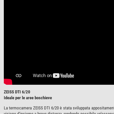
ZEISS DTI 6/20
Ideale per le aree boschieve
La termocamera ZEISS DTI 6/20 è stata sviluppata appositamente
visione d'insieme a breve distanza, rendendo possibile un'osserva