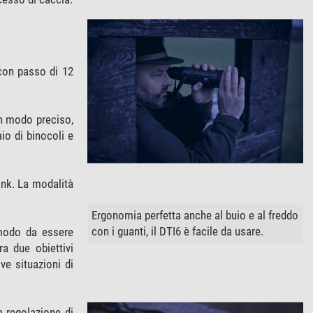
 con passo di 12
in modo preciso,
io di binocoli e
ank. La modalità
Ergonomia perfetta anche al buio e al freddo
con i guanti, il DTI6 è facile da usare.
 modo da essere
ra due obiettivi
ve situazioni di
 regolazione di