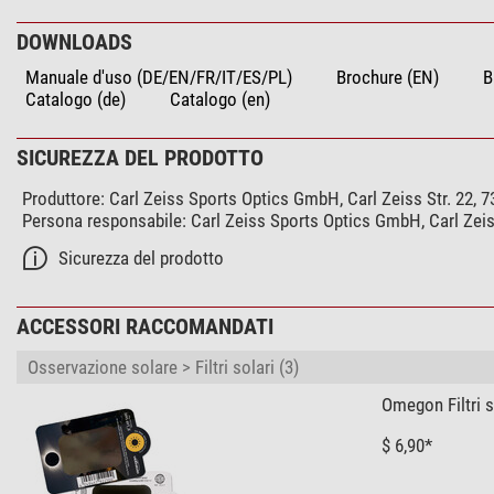
Tipo di batteria
Durata della batteria (h)
DOWNLOADS
Risoluzione sensore termico
Manuale d'uso (DE/EN/FR/IT/ES/PL)
Brochure (EN)
B
Obiettivo (termico)
Catalogo (de)
Catalogo (en)
Ingrandimento (termico)
SICUREZZA DEL PRODOTTO
Particolarità
Immagine digitale
Produttore:
Carl Zeiss Sports Optics GmbH, Carl Zeiss Str. 22
Uscita video
Persona responsabile:
Carl Zeiss Sports Optics GmbH, Carl Zeis
Porta testa
Sicurezza del prodotto
Protezione sovraesposizione
Sistema giorno-notte
Anti-spruzzo
ACCESSORI RACCOMANDATI
Lenti ausiliarie disponibili
Osservazione solare > Filtri solari (3)
WiFi
allegato
Omegon Filtri s
$ 6,90*
Campo visivo
Campo visivo reale (°)