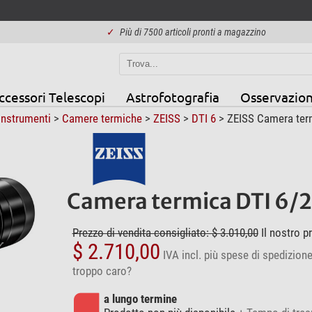
✓
Più di 7500 articoli pronti a magazzino
ccessori Telescopi
Astrofotografia
Osservazion
Instrumenti
>
Camere termiche
>
ZEISS
>
DTI 6
> ZEISS Camera ter
Camera termica DTI 6/
Prezzo di vendita consigliato: $ 3.010,00
Il nostro p
$ 2.710,00
IVA incl.
più spese di spedizion
troppo caro?
a lungo termine