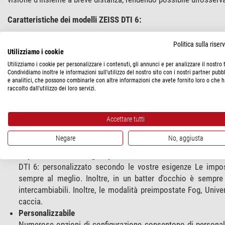
Caratteristiche dei modelli ZEISS DTI 6:
Un'esperienza straordinaria
Politica sulla rise
L'innovativo algoritmo di elaborazione delle immagini di ZE
Utilizziamo i cookie
micron e il display AMOLED HD 1024 x 768, offre immagini dett
Utilizziamo i cookie per personalizzare i contenuti, gli annunci e per analizzare il nostro t
Condividiamo inoltre le informazioni sull'utilizzo del nostro sito con i nostri partner pubbl
Ergonomia senza eguali
e analitici, che possono combinarle con altre informazioni che avete fornito loro o che 
La rotella di scorrimento di nuova concezione consente a manc
raccolto dall'utilizzo dei loro servizi.
anche in situazioni di stress e con i guanti. Lo speciale oc
offre un’esperienza di osservazione particolarmente confortev
Accettare tutti
Gestire l'energia
La batteria del DTI 6 consente 6,5 ore di osservazione ed è f
Negare
No, aggiusta
standby è attivata senza contatto – se il DTI 6 viene appoggia
Impostazioni di immagine perfette
DTI 6: personalizzato secondo le vostre esigenze Le impos
sempre al meglio. Inoltre, in un batter d'occhio è sempre p
intercambiabili. Inoltre, le modalità preimpostate Fog, Univer
caccia.
Personalizzabile
Numerose opzioni di configurazione consentono di personali