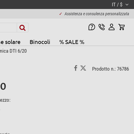
IT / $
✓
Assistenza e consulenza personalizzata
e solare
Binocoli
% SALE %
mica DTI 6/20
Prodotto n.: 76786
20
rezzo:
e