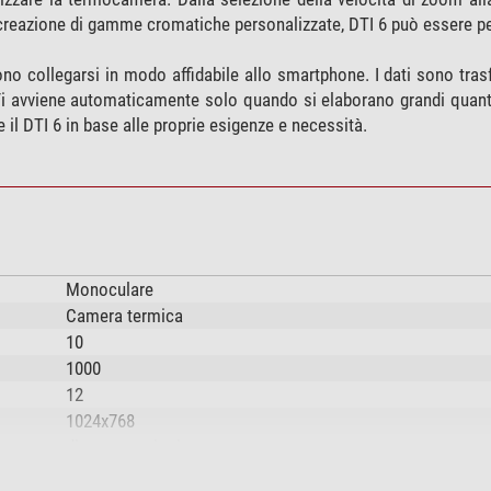
a creazione di gamme cromatiche personalizzate, DTI 6 può essere p
no collegarsi in modo affidabile allo smartphone. I dati sono trasfe
i avviene automaticamente solo quando si elaborano grandi quantit
 il DTI 6 in base alle proprie esigenze e necessità.
Monoculare
Camera termica
10
1000
12
1024x768
diverse versioni
50