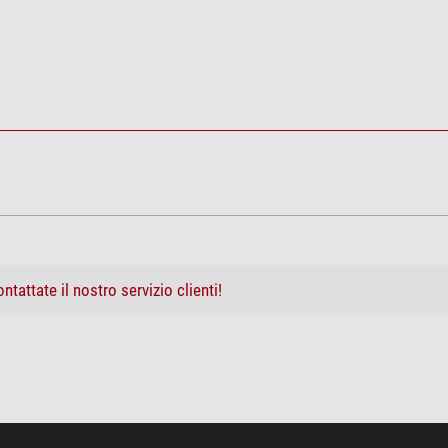
38
si
si
si
-
a di pulizia
nero
230
62
ntattate il nostro servizio clienti!
68
690
DTI 6
in microfibra 20cm x 20cm