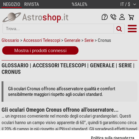
NEGOZIO
RIVISTA
%SALE%
IT / $
Glossario
>
Accessori Telescopi
>
Generale
>
Serie
> Cronus
Mostra i prodotti connessi
GLOSSARIO | ACCESSORI TELESCOPI | GENERALE | SERIE |
CRONUS
Gli oculari Cronus offrono all’osservatore qualità e comfort
sensibilmente maggiori rispetto agli oculari standard.
Gli oculari Omegon Cronus offrono all'osservatore...
… un ingresso conveniente nel mondo degli oculari grandangolari. Questi
oculari hanno un campo visivo apparente di 60°, quindi ti garantiscono circa
il 20% di campo in più rispetto ai Plössl standard. Gli sgradevoli effetti tunnel
appartengono al passato. E tuttavia questi oculari non sono molto più
Politica sulla riservatezza