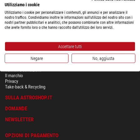
costosi di un semplice Super Plössl. Ma i Cronus ti offrono ancora di più:
Utilizziamo i cookie
una visione confortevole. Perfino con le lunghezze focali più brevi le lenti
Utilizziamo i cookie per personalizzare i contenuti, gli annunci e per analizzare il
hanno un buon 20 mm di diametro e una estrazione pupillare di 16 mm.
nostro traffico. Condividiamo inoltre le informazioni sull'utilizzo del nostro sito con i
nostri partner pubblicitari e analitici, che possono combinarle con altre informazioni
che avete fornito loro o che hanno raccolto dall'utilizzo dei loro servizi.
Accettare tutti
Negare
No, aggiusta
SICUREZZA & PRIVACY
Termini e condizioni
Il marchio
Privacy
Take-back & Recycling
SULLA ASTROSHOP.IT
DOMANDE
NEWSLETTER
OPZIONI DI PAGAMENTO