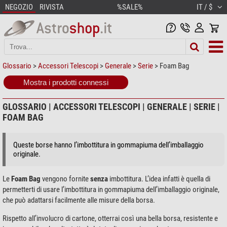
NEGOZIO
RIVISTA
%SALE%
IT / $
Glossario
>
Accessori Telescopi
>
Generale
>
Serie
> Foam Bag
Mostra i prodotti connessi
GLOSSARIO | ACCESSORI TELESCOPI | GENERALE | SERIE |
FOAM BAG
Queste borse hanno l’imbottitura in gommapiuma dell’imballaggio
originale.
Le
Foam Bag
vengono fornite
senza
imbottitura. L’idea infatti è quella di
permetterti di usare l’imbottitura in gommapiuma dell’imballaggio originale,
che può adattarsi facilmente alle misure della borsa.
Rispetto all’involucro di cartone, otterrai così una bella borsa, resistente e