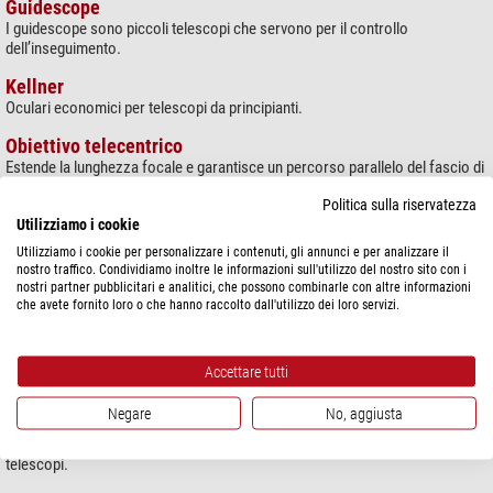
Guidescope
I guidescope sono piccoli telescopi che servono per il controllo
dell’inseguimento.
Kellner
Oculari economici per telescopi da principianti.
Obiettivo telecentrico
Estende la lunghezza focale e garantisce un percorso parallelo del fascio di
luce
Politica sulla riservatezza
Oculare ED
Utilizziamo i cookie
Oculari con elemento ED, come nei telescopi apocromatici.
Utilizziamo i cookie per personalizzare i contenuti, gli annunci e per analizzare il
nostro traffico. Condividiamo inoltre le informazioni sull'utilizzo del nostro sito con i
Oculari zoom
nostri partner pubblicitari e analitici, che possono combinarle con altre informazioni
Oculari con ingrandimento variabile.
che avete fornito loro o che hanno raccolto dall'utilizzo dei loro servizi.
Ortoscopici
Questi oculari offrono un campo visivo particolarmente piatto dal centro
Accettare tutti
fino ai margini.
Negare
No, aggiusta
Plössl
Economici oculari standard che fanno parte della dotazione di molti
telescopi.