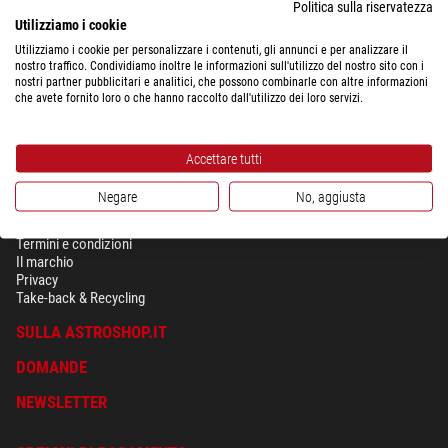
Politica sulla riservatezza
maneggevolezza
e alla compattezza della struttura. Con un semplice clic il
Utilizziamo i cookie
sistema
Q=BASE
permette di
fissare in modo automatico e sicuro
la piastra
Utilizziamo i cookie per personalizzare i contenuti, gli annunci e per analizzare il
inserita, mentre il bloccaggio finale avviene manualmente tramite un'unica
nostro traffico. Condividiamo inoltre le informazioni sull'utilizzo del nostro sito con i
leva applicata all'anello di fissaggio. Questa efficiente combinazione di
nostri partner pubblicitari e analitici, che possono combinarle con altre informazioni
funzione di base automatica e blocco manuale dà all'utilizzatore il controllo
che avete fornito loro o che hanno raccolto dall'utilizzo dei loro servizi.
ottimale sulla preziosa fotocamera.
Accettare tutti
Negare
No, aggiusta
SICUREZZA & PRIVACY
Termini e condizioni
Il marchio
Privacy
Take-back & Recycling
SULLA ASTROSHOP.IT
DOMANDE
NEWSLETTER