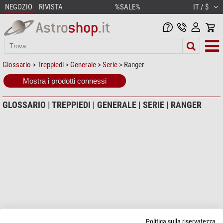
NEGOZIO
RIVISTA
%SALE%
IT / $
Glossario
>
Treppiedi
>
Generale
>
Serie
> Ranger
Mostra i prodotti connessi
GLOSSARIO | TREPPIEDI | GENERALE | SERIE | RANGER
Politica sulla riservatezza