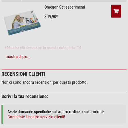
Campi di aplicatione
Omegon Set esperimenti
Hobby
si
$ 19,90*
Didattica
si
Campi di utilizzo
Contrasto per interferenza
-
Metallurgia
-
+ Mostra più accessori in questa categoria: 14
mostra di più...
Osservazione solare > Filtri solari (3)
Omegon Filtri solari Solar
Safe Easy Cam Filter
RECENSIONI CLIENTI
$ 6,90*
Non ci sono ancora recensioni per questo prodotto.
Scrivi la tua recensione:
+ Mostra più accessori in questa categoria: 2
Avete domande specifiche sul vostro ordine o sui prodotti?
Cura & Pulizia > Liquidi e kit per pulizia (4)
Contattate il nostro servizio clienti!
Zoomion sistema di pulizia