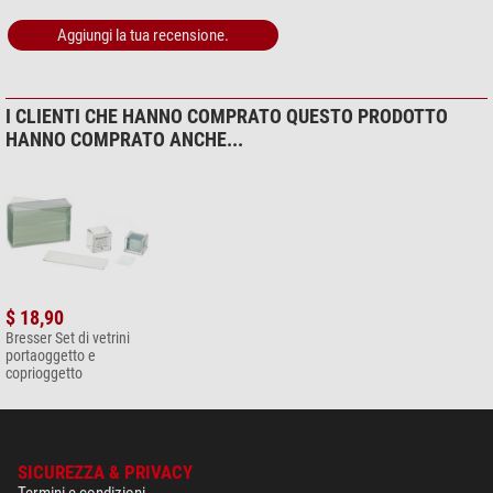
$ 1,90*
Aggiungi la tua recensione.
+ Mostra più accessori in questa categoria: 3
Cura & Pulizia > Altro (2)
I CLIENTI CHE HANNO COMPRATO QUESTO PRODOTTO
Omegon Panno in microfibra
HANNO COMPRATO ANCHE...
20cm x 20cm
$ 6,90*
+ Mostra più accessori in questa categoria: 1
*
Tutti i prezzi includono IVA e costi di spedizione.
$ 18,90
Bresser Set di vetrini
portaoggetto e
coprioggetto
SICUREZZA & PRIVACY
Termini e condizioni