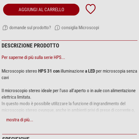
AGGIUNGI AL CARRELLO
domande sul prodotto?
consiglia Microscopi
DESCRIZIONE PRODOTTO
Per saperne di più sulla serie HPS...
Microscopio stereo
HPS 31 con
illuminazione
a LED
per microscopia senza
cavi
Il microscopio stereo ideale per l'uso all'aperto o in aule con alimentazione
elettrica limitata.
In questo modo è possibile utilizzare la funzione di ingrandimento del
microscopio stereo ovunque, anche in ambienti privi di prese di corrente o,
naturalmente, all'aperto. Grazie alle batterie ricaricabili, l'iluminazione può
mostra di più...
funzionare per diverse ore senza alimentazione elettrica.
Struttura solida e collaudata: