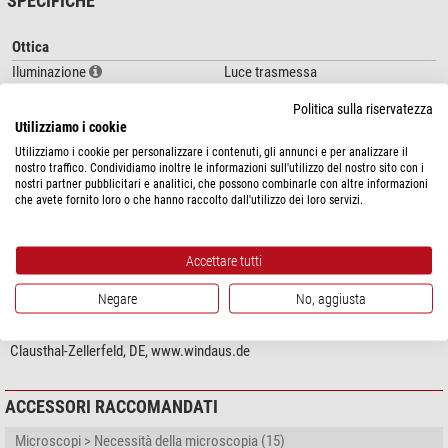
SPECIFICHE
Cavalletto stabile e resistente al ribaltamento
Ottica
Custodia in metallo
Con interruttori a levetta per illuminazione frontale e trasmessa
Iluminazione
Luce trasmessa
Manopole con frizione (protezione contro la rotazione eccessiva)
Tipo di pila
LED
Politica sulla riservatezza
Coppia di oculari WF 10 x
Ingrandimento
10, 30
Utilizziamo i cookie
Obiettivi commutabili da 1x a 3x (HPS 31 LED) tramite revolver
Scala di rappresentazione
1, 3
intercambiabile
Utilizziamo i cookie per personalizzare i contenuti, gli annunci e per analizzare il
Oculare
WF 10 x
nostro traffico. Condividiamo inoltre le informazioni sull'utilizzo del nostro sito con i
Ingrandimento: 10x e 30x (HPS 31 LED), espandibile fino a 60x
Alimentatori
Trasformatore
nostri partner pubblicitari e analitici, che possono combinarle con altre informazioni
Completo di coperchio antipolvere e caricabatterie per batterie
che avete fornito loro o che hanno raccolto dall'utilizzo dei loro servizi.
ricaricabili, imballato in scatola di polistirolo
Particolarità
mostra di più...
Fotocamera digitale integrata
-
Accettare tutti
Portafiltro
-
Diaframma di campo
-
SICUREZZA DEL PRODOTTO
Negare
No, aggiusta
Tavolino traslatore
-
Produttore:
Windaus-Labortechnik GmbH, Bauhofstraße 9, 38678
Funzionamento a batteria
-
Clausthal-Zellerfeld, DE, www.windaus.de
Borsa anti-polvere
si
Generale
ACCESSORI RACCOMANDATI
Serie
HPS
Microscopi > Necessità della microscopia (15)