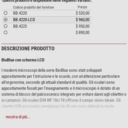
Questo prodotto è disponibile nelle seguenti varianti:
Prezzo
Codice prodotto del fornitore
BB.4220
$ 520,00
BB.4220-LCD
$ 960,00
BB.4225
$ 950,00
$ 890,00
DESCRIZIONE PRODOTTO
BioBlue con schermo LCD
I moderni microscopi della serie BioBlue sono stati sviluppati
appositamente per l'istruzione e le scuole, con un'attenzione particolare
all'ergonomia, secondo gli attuali standard di qualità. Gli oculari sono
appositamente fissati per l'insegnamento e il microscopio è dotato di un
sistema di blocco del palcoscenico integrato per evitare danni agli obiettivi o
ai campioni. Gli oculari DIN WF 10x/18 offrono il campo visivo ideale. Gli
obiettivi DIN acromatici semiplanari da 45 mm sono abbinati in modo
parfocalizzato ai tubi DIN da 160 mm. Quando si cambia l'ingrandimento,
mostra di più...
l'immagine rimane centrata, in modo che il campione sia sempre
perfettamente illuminato.