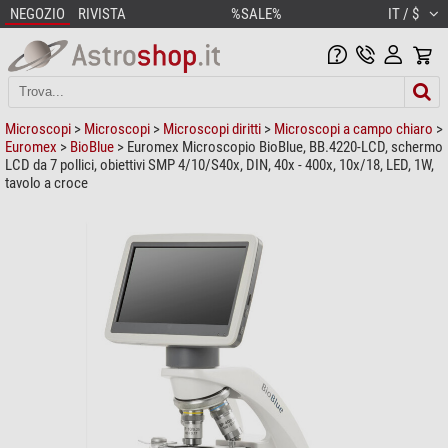
NEGOZIO
RIVISTA
%SALE%
IT / $
Microscopi
>
Microscopi
>
Microscopi diritti
>
Microscopi a campo chiaro
>
Euromex
>
BioBlue
> Euromex Microscopio BioBlue, BB.4220-LCD, schermo
LCD da 7 pollici, obiettivi SMP 4/10/S40x, DIN, 40x - 400x, 10x/18, LED, 1W,
tavolo a croce