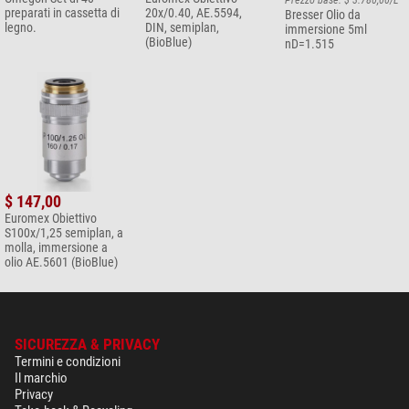
Prezzo base: $ 3.780,00/L
*
Tutti i prezzi includono IVA e costi di spedizione.
preparati in cassetta di
20x/0.40, AE.5594,
Bresser Olio da
legno.
DIN, semiplan,
immersione 5ml
(BioBlue)
nD=1.515
$ 147,00
Euromex Obiettivo
S100x/1,25 semiplan, a
molla, immersione a
olio AE.5601 (BioBlue)
SICUREZZA & PRIVACY
Termini e condizioni
Il marchio
Privacy