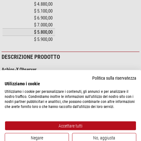
$ 4.880,00
$ 5.100,00
$ 6.900,00
$ 7.000,00
$ 5.800,00
$ 5.900,00
DESCRIZIONE PRODOTTO
Achios-X Observer
Politica sulla riservatezza
Microscopi all'avanguardia per applicazioni esigenti
Utilizziamo i cookie
Utilizziamo i cookie per personalizzare i contenuti, gli annunci e per analizzare il
Scopra il comfort ottimale e le massime prestazioni con Achios-X Observer,
nostro traffico. Condividiamo inoltre le informazioni sull'utilizzo del nostro sito con i
un capolavoro di ergonomia con un sistema ottico all'avanguardia.
nostri partner pubblicitari e analitici, che possono combinarle con altre informazioni
Personalizzato per i requisiti delle applicazioni avanzate di Science e
che avete fornito loro o che hanno raccolto dall'utilizzo dei loro servizi.
dell'industria.
Scateni la potenza degli eccezionali obiettivi Plan Achromatic. Questi
Accettare tutti
obiettivi forniscono un livellamento dell'immagine impeccabile su un ampio
mostra di più...
campo visivo. Il risultato sono immagini nitide e illuminate in modo uniforme
Negare
No, aggiusta