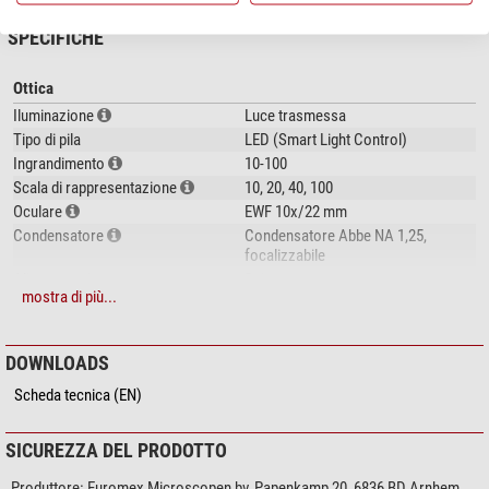
del suo campione. Sperimenti il mondo microscopico dove ogni dettaglio
prende vita.
SPECIFICHE
Achios-X Oberserver AX.1152-PLPHi
Ottica
bino
Iluminazione
Luce trasmessa
Oculari EW 10x/22 mm
Tipo di pila
LED (Smart Light Control)
Obiettivi planari a contrasto di fase 10x/20x/S40x/S100x IOS
Ingrandimento
10-100
Scala di rappresentazione
10, 20, 40, 100
La panoramica dei modelli è disponibile nella panoramica delle serie sotto
Oculare
EWF 10x/22 mm
Achios-X.
Condensatore
Condensatore Abbe NA 1,25,
focalizzabile
Alimentatori
Spina
mostra di più...
Sistema ottica
infinito
Obiettiva 1
Plan Ph 10x IOS
Obiettivo 2
Plan Ph 20x IOS
DOWNLOADS
Obiettivo 3
Plan Ph 40x IOS
Scheda tecnica (EN)
Obiettivo 4
Plan Ph 100x IOS
Prestazioni
SICUREZZA DEL PRODOTTO
Campo chiaro
si
Produttore:
Euromex Microscopen bv, Papenkamp 20, 6836 BD Arnhem,