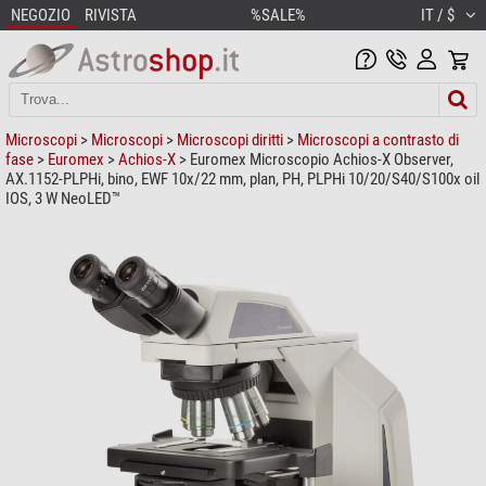
NEGOZIO
RIVISTA
%SALE%
IT / $
Microscopi
>
Microscopi
>
Microscopi diritti
>
Microscopi a contrasto di
fase
>
Euromex
>
Achios-X
> Euromex Microscopio Achios-X Observer,
AX.1152-PLPHi, bino, EWF 10x/22 mm, plan, PH, PLPHi 10/20/S40/S100x oil
IOS, 3 W NeoLED™