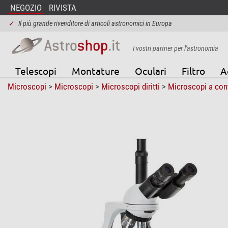
NEGOZIO
RIVISTA
✓
Il più grande rivenditore di articoli astronomici in Europa
I vostri partner per l'astronomia
Telescopi
Montature
Oculari
Filtro
A
Microscopi
>
Microscopi
>
Microscopi diritti
>
Microscopi a cont