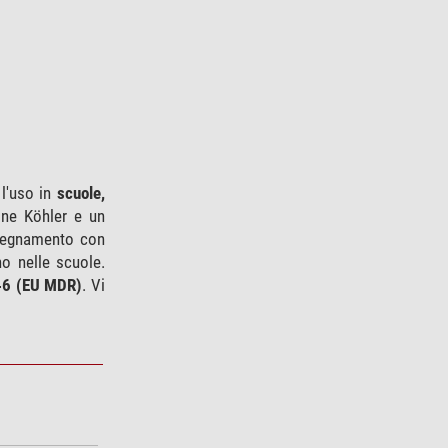
 l'uso in
scuole,
one Köhler e un
insegnamento con
o nelle scuole.
746 (EU MDR)
. Vi