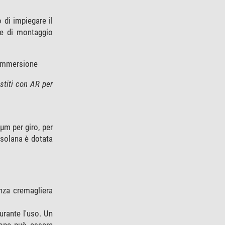
 di impiegare il
 e di montaggio
r immersione
estiti con AR per
µm per giro, per
ssolana è dotata
nza cremagliera
urante l'uso. Un
cope può essere