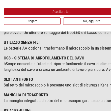
L'illuminazione Köhler è opzionale per i modelli non IOS.
Accettare tutti
ILLUMINAZIONE NEOLED™
L'illuminazione a trasmissione Köhler NEOLED regolabile da 3 W 
Negare
No, aggiusta
L'innovativo NeoLED offre aperture più grandi, consentendo al s
più elevata. Un ulteriore vantaggio del NeoLED è il basso consum
UTILIZZO SENZA FILI
Le batterie AA opzionali trasformano il microscopio in un sistema
CSS - SISTEMA DI ARROTOLAMENTO DEL CAVO
bScope consente all'utente di riporre facilmente il cavo di alime
lunghezza del cavo e si crea un ambiente di lavoro più sicuro. A
SLOT ANTIFURTO
Sul retro del microscopio è presente uno slot di sicurezza Kensi
MANIGLIA DI TRASPORTO
La maniglia integrata sul retro del microscopio garantisce un tra
BS.1153-PLPHi