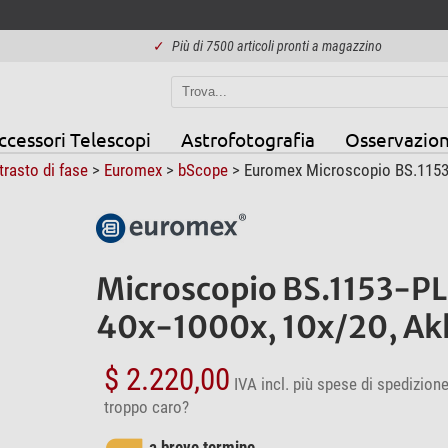
✓
Più di 7500 articoli pronti a magazzino
ccessori Telescopi
Astrofotografia
Osservazion
rasto di fase
>
Euromex
>
bScope
> Euromex Microscopio BS.1153-PL
Microscopio BS.1153-PLPH
40x-1000x, 10x/20, Ak
$ 2.220,00
IVA incl.
più spese di spedizion
troppo caro?
a breve termine