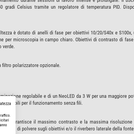
50 gradi Celsius tramite un regolatore di temperatura PID. Dispo
altezza è dotato di anelli di fase per obiettivi 10/20/S40x e S100x
one per microscopia in campo chiaro. Obiettivi di contrasto di fas
o verde.
 filtro polarizzatore opzionale.
lluminazione regolabile e di un NeoLED da 3 W per una maggiore p
caricabili per il funzionamento senza fili.
rvatezza
raffico.
icitari
nfinita garantisce il massimo contrasto e la massima risoluzione 
hanno
renza di polvere sugli obiettivi e/o il riverbero laterale della fonte 