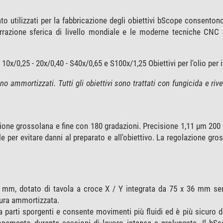
o utilizzati per la fabbricazione degli obiettivi bScope consentono
berrazione sferica di livello mondiale e le moderne tecniche CNC
10x/0,25 - 20x/0,40 - S40x/0,65 e S100x/1,25 Obiettivi per l'olio pe
no ammortizzati. Tutti gli obiettivi sono trattati con fungicida e riv
ione grossolana e fine con 180 gradazioni. Precisione 1,11 µm 200 
e per evitare danni al preparato e all'obiettivo. La regolazione gro
1 mm, dotato di tavola a croce X / Y integrata da 75 x 36 mm se
sura ammortizzata.
 parti sporgenti e consente movimenti più fluidi ed è più sicuro d
ionamento durante sessioni di lavoro intense e prolungate. Il bS