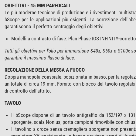
OBIETTIVI - 45 MM PARFOCALI
Le più moderne tecniche di produzione e i rivestimenti multistrat
bScope per le applicazioni più esigenti. La correzione dell'a
garantiscono il perfetto centraggio degli obiettivi
Modelli a contrasto di fase: Plan Phase IOS INFINITY-corretto 
Tutti gli obiettivi per l'olio per immersione S40x, S60x e S100x so
garantire il massimo flusso di luce
.
REGOLAZIONE DELLA MESSA A FUOCO
Doppia manopola coassiale, posizionata in basso, per la regolaz
un totale di circa 19 mm. Fornito con blocco del tavolo regolabil
di controllo dell'attrito.
TAVOLO
Il bScope dispone di un tavolo antigraffio da 152/197 x 13
sporgente, scala Nonius, porta campioni rimovibile con chiu
Il tavolino a croce senza cremagliera sporgente non presenta
regolatore XY posizionato in basso previene errori di funz