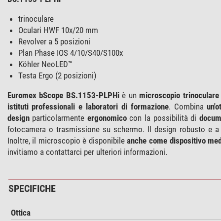
trinoculare
Oculari HWF 10x/20 mm
Revolver a 5 posizioni
Plan Phase IOS 4/10/S40/S100x
Köhler NeoLED™
Testa Ergo (2 posizioni)
Euromex bScope BS.1153-PLPHi
è un
microscopio trinoculare
istituti professionali e laboratori di formazione
. Combina
un'o
design
particolarmente
ergonomico
con la possibilità di
docume
fotocamera o trasmissione su schermo. Il design robusto e a b
Inoltre, il microscopio è disponibile
anche come dispositivo med
invitiamo a contattarci per ulteriori informazioni.
SPECIFICHE
Ottica