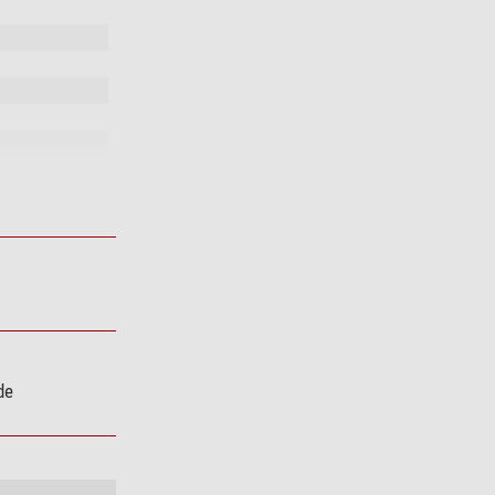
le con
de