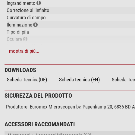
Ingrandimento
Correzione all'infinito
Curvatura di campo
Iluminazione
Tipo di pila
Oculare
Numero di obiettivo
mostra di più...
Obiettiva 1
Obiettivo 2
Obiettivo 3
DOWNLOADS
Obiettivo 4
Scheda Tecnica(DE)
Scheda tecnica (EN)
Scheda Tec
Obiettivo ad immersione
Sospensione
SICUREZZA DEL PRODOTTO
Correttore colore
Condensatore
Produttore:
Euromex Microscopen bv, Papenkamp 20, 6836 BD Ar
Sistema ottica
ACCESSORI RACCOMANDATI
Prestazioni