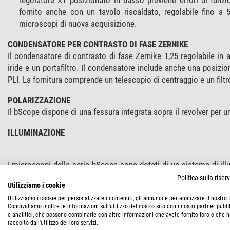
fornito anche con un tavolo riscaldato, regolabile fino a 
microscopi di nuova acquisizione.
CONDENSATORE PER CONTRASTO DI FASE ZERNIKE
Il condensatore di contrasto di fase Zernike 1,25 regolabile in 
iride e un portafiltro. Il condensatore include anche una posizi
PLI. La fornitura comprende un telescopio di centraggio e un filtr
POLARIZZAZIONE
Il bScope dispone di una fessura integrata sopra il revolver per un
ILLUMINAZIONE
I microscopi della serie bScope sono dotati di un sistema di i
Opzionalmente, il microscopio può essere fornito con 3 batterie ri
Politica sulla rise
Utilizziamo i cookie
ILLUMINAZIONE KÖHLER
Utilizziamo i cookie per personalizzare i contenuti, gli annunci e per analizzare il nostro t
Condividiamo inoltre le informazioni sull'utilizzo del nostro sito con i nostri partner pubbl
L'illuminazione Köhler per tutti i modelli IOS con correzione i
e analitici, che possono combinarle con altre informazioni che avete fornito loro o che 
un'illuminazione uniforme del campione ed elimina qualsiasi interfe
raccolto dall'utilizzo dei loro servizi.