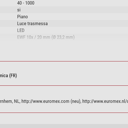
40 - 1000
si
Piano
Luce trasmessa
LED
EWF 10x / 20 mm (Ø 23,2 mm)
5
4x / 0.10 (E-Plan)
10x / 0.25 (E-Plan)
S40x / 0.65 (E-Plan)
S100x / 1.25 (E-Plan)
nica (FR)
si
si
apocromatico
Zernike N.A. 1.25 (Abbe 1,25 N.A. messa a fuoco regolabi
nhem, NL, http://www.euromex.com (neu), http://www.euromex.nl/
diaframma a iride)
infinito