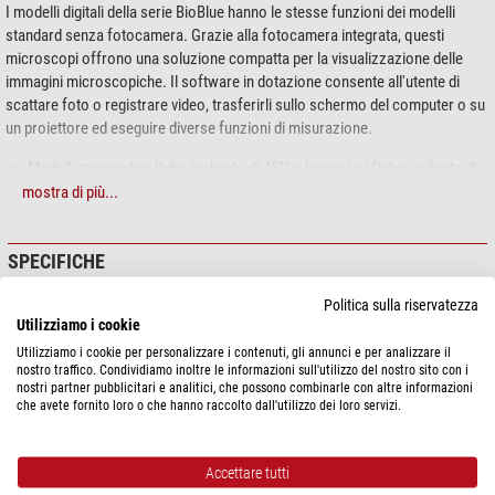
I modelli digitali della serie BioBlue hanno le stesse funzioni dei modelli
standard senza fotocamera. Grazie alla fotocamera integrata, questi
microscopi offrono una soluzione compatta per la visualizzazione delle
immagini microscopiche. Il software in dotazione consente all'utente di
scattare foto o registrare video, trasferirli sullo schermo del computer o su
un proiettore ed eseguire diverse funzioni di misurazione.
Modelli monoculari (tubo inclinato di 45°) e binoculari (tubo inclinato di
30°)
mostra di più...
Oculari WF 10x/18 mm (con puntatore nei modelli monoculari)
Revolver inverso a quattro obiettivi
SPECIFICHE
Obiettivi semi-plan achromatici: 4x 10x 20x S40x S60x e S100x-olio (a
seconda del modello, inclusi nella fornitura)
Politica sulla riservatezza
Dotato di APL (Anti-bacterial Protection Layer)
Ottica
Utilizziamo i cookie
Tavolino traslatore microscopio (130 x 130 mm) con tavolino crociato
Condensatore
Abbe 1.25 mit
Utilizziamo i cookie per personalizzare i contenuti, gli annunci e per analizzare il
X-Y integrato 70 x 28 mm (ad eccezione del modello BB.4205. Questo
Irisdiaphragma (Condensatore di
nostro traffico. Condividiamo inoltre le informazioni sull'utilizzo del nostro sito con i
modello ha un tavolino semplice 120 x 120 mm ed è dotato di 2 morsetti
Abbe NA 1.25 con diaframma ad
nostri partner pubblicitari e analitici, che possono combinarle con altre informazioni
portaoggetti non rimovibili)
iride e portafiltro, regolabile in
che avete fornito loro o che hanno raccolto dall'utilizzo dei loro servizi.
altezza)
Condensatore Abbe regolabile in altezza N.A. 1,25 con diaframma a
Tipo di pila
LED (1 Watt, regolabile)
iride e portafiltro
Tipo di obiettivo
Semi planare acromatico
Illuminazione LED 1W (monoculare), illuminazione NeoLED 1W
Accettare tutti
Oculare
(binoculare e trinoculare) con trasformatore integrato 100-240 V e 3
10x18 (Oculare a campo largo WF