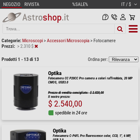
NEGOZIO
RIVISTA
%SALE%
IT / $
Categorie:
Microscopi
>
Accessori Microscopia
>
Fotocamere
Prezzi:
> 2.310 $
Prodotti 1 - 13 di 13
Ordina per:
Optika
Fotocamera CC P20CC Pro camera a colori raffreddata, 20 MP
CMOS, USB3.0
Prezzo di vendita consigliato: $ 2.820,00
Il nostro prezzo:
$ 2.540,00
spedibile in
24 ore
Optika
Fotocamera C-P6FL Pro fluorescence color, CCD, 1", 6 MP,
USB 3.0