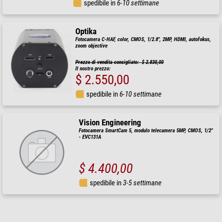
spedibile in
6-10 settimane
Optika
Fotocamera C-HAF, color, CMOS, 1/2.8", 2MP, HDMI, autofokus,
zoom objective
Prezzo di vendita consigliato: $ 2.830,00
Il nostro prezzo:
$ 2.550,00
spedibile in
6-10 settimane
Vision Engineering
Fotocamera SmartCam 5, modulo telecamera 5MP, CMOS, 1/2"
- EVC131A
$ 4.400,00
spedibile in
3-5 settimane