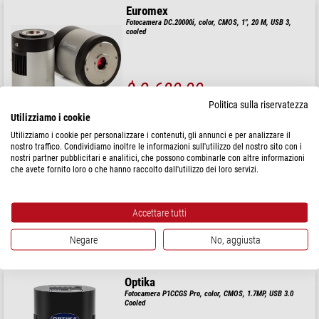
Euromex
Fotocamera DC.20000i, color, CMOS, 1", 20 M, USB 3,
cooled
$ 2.680,00
Politica sulla riservatezza
spedibile in
1-2 settimane
Utilizziamo i cookie
Utilizziamo i cookie per personalizzare i contenuti, gli annunci e per analizzare il
nostro traffico. Condividiamo inoltre le informazioni sull'utilizzo del nostro sito con i
Euromex
nostri partner pubblicitari e analitici, che possono combinarle con altre informazioni
Fotocamera ProPad-12, color, CMOS, 1/2.3", 12MP, USB 2,
che avete fornito loro o che hanno raccolto dall'utilizzo dei loro servizi.
tablet 10.1"
Accettare tutti
$ 2.330,00
Negare
No, aggiusta
spedibile in
1-2 settimane
Optika
Fotocamera P1CCGS Pro, color, CMOS, 1.7MP, USB 3.0
Cooled