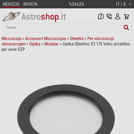
NEGOZIO
RIVISTA
%SALE%
IT / $
Microscopi
>
Accessori Microscopia
>
Obiettivi
>
Per microscopi
stereoscopici
>
Optika
>
Modular
> Optika Obiettivo ST-176 Vetro protettivo
per serie SZP