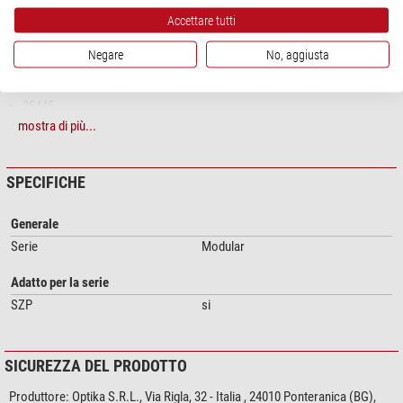
25440
Accettare tutti
25441
25442
Negare
No, aggiusta
25443
25444
25445
mostra di più...
SPECIFICHE
Generale
Serie
Modular
Adatto per la serie
SZP
si
SICUREZZA DEL PRODOTTO
Produttore:
Optika S.R.L., Via Rigla, 32 - Italia , 24010 Ponteranica (BG),