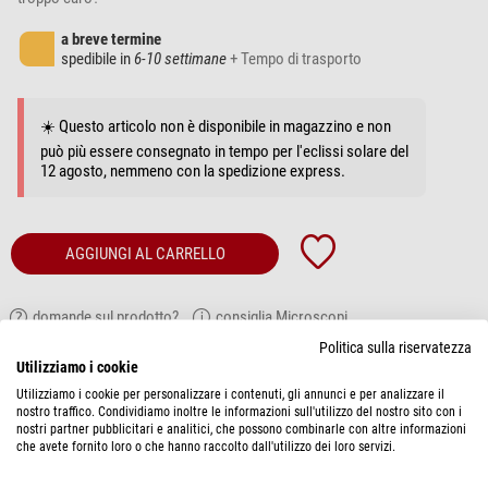
a breve termine
spedibile in
6-10 settimane
+ Tempo di trasporto
☀️ Questo articolo non è disponibile in magazzino e non
può più essere consegnato in tempo per l'eclissi solare del
12 agosto, nemmeno con la spedizione express.
AGGIUNGI AL CARRELLO
domande sul prodotto?
consiglia Microscopi
Politica sulla riservatezza
Utilizziamo i cookie
DESCRIZIONE PRODOTTO
Utilizziamo i cookie per personalizzare i contenuti, gli annunci e per analizzare il
nostro traffico. Condividiamo inoltre le informazioni sull'utilizzo del nostro sito con i
Per teteste stereo SZP
nostri partner pubblicitari e analitici, che possono combinarle con altre informazioni
che avete fornito loro o che hanno raccolto dall'utilizzo dei loro servizi.
Codici articolo