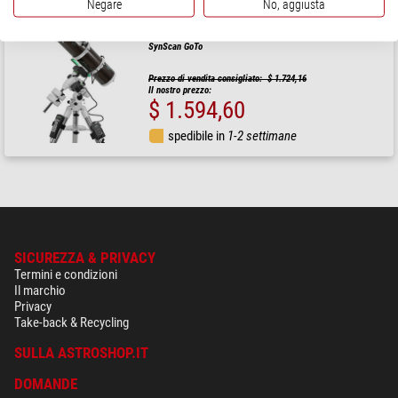
Negare
No, aggiusta
Skywatcher
Telescopio N 130/650 Explorer 130PDS EQM-35 PRO
SynScan GoTo
Prezzo di vendita consigliato: $ 1.724,16
Il nostro prezzo:
$ 1.594,60
spedibile in
1-2 settimane
SICUREZZA & PRIVACY
Termini e condizioni
Il marchio
Privacy
Take-back & Recycling
SULLA ASTROSHOP.IT
DOMANDE