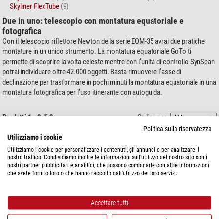
Skyliner FlexTube
(9)
Due in uno: telescopio con montatura equatoriale e
fotografica
Con il telescopio riflettore Newton della serie EQM-35 avrai due pratiche
montature in un unico strumento. La montatura equatoriale GoTo ti
permette di scoprire la volta celeste mentre con l’unità di controllo SynScan
potrai individuare oltre 42.000 oggetti. Basta rimuovere l’asse di
declinazione per trasformare in pochi minuti la montatura equatoriale in una
montatura fotografica per l’uso itinerante con autoguida.
Prodotti 1 - 2 di 2
Ordina per:
Politica sulla riservatezza
Utilizziamo i cookie
Skywatcher
Telescopio N 150/750 PDS Explorer BD EQM-35 PRO
Utilizziamo i cookie per personalizzare i contenuti, gli annunci e per analizzare il
SynScan GoTo
nostro traffico. Condividiamo inoltre le informazioni sull'utilizzo del nostro sito con i
nostri partner pubblicitari e analitici, che possono combinarle con altre informazioni
Prezzo di vendita consigliato: $ 1.534,80
che avete fornito loro o che hanno raccolto dall'utilizzo dei loro servizi.
Il nostro prezzo:
$ 1.375,34
spedibile in
1-2 settimane
Accettare tutti