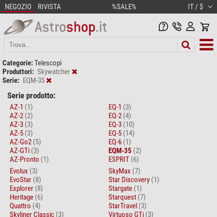
NEGOZIO
RIVISTA
%SALE%
IT / $
Categorie:
Telescopi
Produttori:
Skywatcher
Serie:
EQM-35
Serie prodotto:
AZ-1
(1)
EQ-1
(3)
AZ-2
(2)
EQ-2
(4)
AZ-3
(3)
EQ-3
(10)
AZ-5
(3)
EQ-5
(14)
AZ-Go2
(5)
EQ-6
(1)
AZ-GTi
(3)
EQM-35
(2)
AZ-Pronto
(1)
ESPRIT
(6)
Evolux
(3)
SkyMax
(7)
EvoStar
(8)
Star Discovery
(1)
Explorer
(8)
Stargate
(1)
Heritage
(6)
Starquest
(7)
Quattro
(4)
StarTravel
(3)
Skyliner Classic
(3)
Virtuoso GTi
(3)