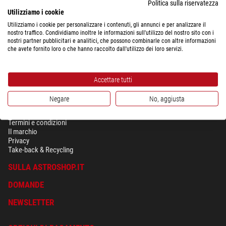
Politica sulla riservatezza
L’apertura è espressa in millimetri. Spesso però viene riportata anche in
Utilizziamo i cookie
pollici, dato che in origine molti produttori di telescopi erano statunitensi.
Utilizziamo i cookie per personalizzare i contenuti, gli annunci e per analizzare il
L’equivalenza è: 1 pollice corrisponde a 25,4 millimetri.
nostro traffico. Condividiamo inoltre le informazioni sull'utilizzo del nostro sito con i
nostri partner pubblicitari e analitici, che possono combinarle con altre informazioni
Quindi, un telescopio con un’apertura compresa tra 200 e 205 millimetri
che avete fornito loro o che hanno raccolto dall'utilizzo dei loro servizi.
viene definito un 8 pollici, e così via.
Accettare tutti
Negare
No, aggiusta
SICUREZZA & PRIVACY
Termini e condizioni
Il marchio
Privacy
Take-back & Recycling
SULLA ASTROSHOP.IT
DOMANDE
NEWSLETTER