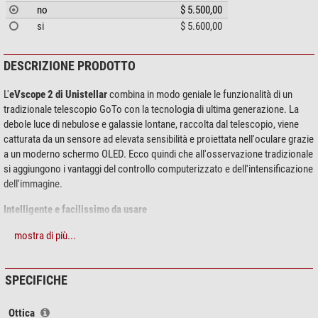
no
$ 5.500,00
si
$ 5.600,00
DESCRIZIONE PRODOTTO
L'
eVscope 2 di Unistellar
combina in modo geniale le funzionalità di un
tradizionale telescopio GoTo con la tecnologia di ultima generazione. La
debole luce di nebulose e galassie lontane, raccolta dal telescopio, viene
catturata da un sensore ad elevata sensibilità e proiettata nell'oculare grazie
a un moderno schermo OLED. Ecco quindi che all'osservazione tradizionale
si aggiungono i vantaggi del controllo computerizzato e dell'intensificazione
dell'immagine.
Intelligente e facilissimo da usare
Basta accenderlo, scegliere l'oggetto da osservare tramite la app e iniziare
mostra di più...
l'osservazione. Non è necessaria nessuna laboriosa procedura di
allineamento al polo nord o conoscere la volta celeste. L'eVscope si orienta
automaticamente tramite una bussola interna, un accelerometro e il plate-
SPECIFICHE
solving (riconoscimento della porzione di cielo inquadrata). Il controllo
dell'eVscope, wireless e intuitivo, avviene tramite app Unistellar
Ottica
(Android/iOS) installata nello smartphone o nel tablet. La batteria integrata