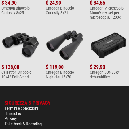
$ 34,90
$ 24,90
$ 34,55
Omegon Binocolo
Omegon Binocolo
Omegon Microscopio
Curiosity 8x25
Curiosity 8x21
MonoView, set per
microscopia, 1200x
$ 138,00
$ 119,00
$ 29,90
Celestron Binocolo
Omegon Binocolo
Omegon DUNEDRY
10x42 EclipSmart
Nightstar 15x70
dehumidifier
SICUREZZA & PRIVACY
Termini e condizioni
Il marchio
Privacy
Take-back & Recycling