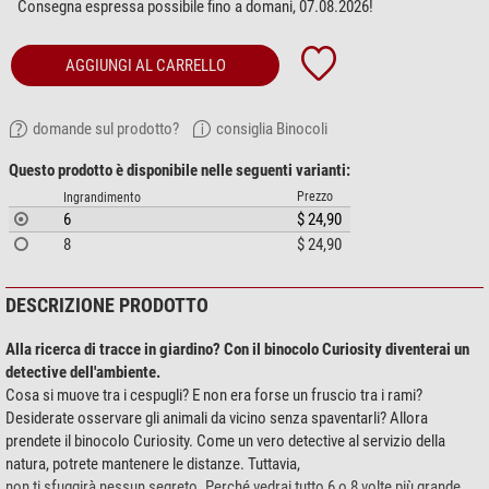
Consegna espressa possibile fino a domani, 07.08.2026!
AGGIUNGI AL CARRELLO
domande sul prodotto?
consiglia Binocoli
Questo prodotto è disponibile nelle seguenti varianti:
Prezzo
Ingrandimento
6
$ 24,90
8
$ 24,90
DESCRIZIONE PRODOTTO
Alla ricerca di tracce in giardino? Con il binocolo Curiosity diventerai un
detective dell'ambiente.
Cosa si muove tra i cespugli? E non era forse un fruscio tra i rami?
Desiderate osservare gli animali da vicino senza spaventarli? Allora
prendete il binocolo Curiosity. Come un vero detective al servizio della
natura, potrete mantenere le distanze. Tuttavia,
non ti sfuggirà nessun segreto. Perché vedrai tutto 6 o 8 volte più grande