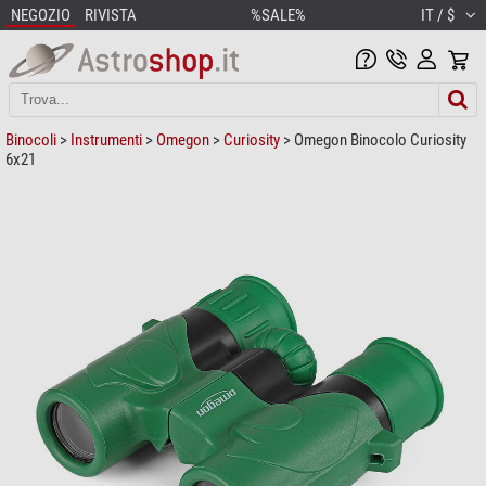
NEGOZIO
RIVISTA
%SALE%
IT / $
Binocoli
>
Instrumenti
>
Omegon
>
Curiosity
> Omegon Binocolo Curiosity
6x21