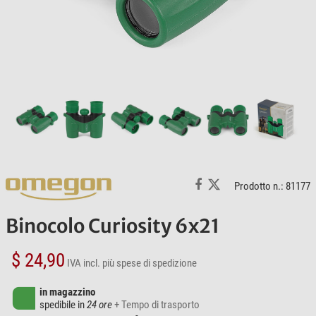
Prodotto n.: 81177
Binocolo Curiosity 6x21
$ 24,90
IVA incl.
più spese di spedizione
in magazzino
spedibile in
24 ore
+ Tempo di trasporto