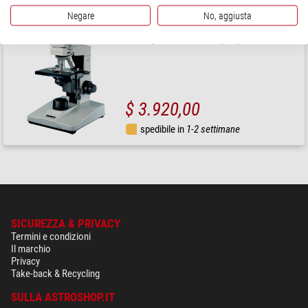
Negare
No, aggiusta
Hund
Microscopio H 600 Wilo-Prax PL, bino, 40x - 1000x
$ 3.920,00
spedibile in
1-2 settimane
SICUREZZA & PRIVACY
Termini e condizioni
Il marchio
Privacy
Take-back & Recycling
SULLA ASTROSHOP.IT