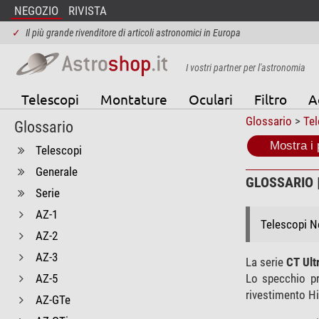
NEGOZIO
RIVISTA
✓
Il più grande rivenditore di articoli astronomici in Europa
I vostri partner per l'astronomia
Telescopi
Montature
Oculari
Filtro
A
Glossario
>
Tel
Glossario
Mostra i 
Telescopi
Generale
GLOSSARIO |
Serie
AZ-1
Telescopi Ne
AZ-2
AZ-3
La serie
CT Ult
AZ-5
Lo specchio p
rivestimento Hi
AZ-GTe