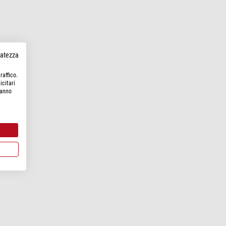
rvatezza
raffico.
icitari
hanno