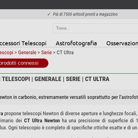
✓
Più di 7500 articoli pronti a magazzino
ccessori Telescopi
Astrofotografia
Osservazion
escopi
>
Generale
>
Serie
> CT Ultra
prodotti connessi
 TELESCOPI | GENERALE | SERIE | CT ULTRA
wton in carbonio, estremamente versatili soprattutto per l’astrofot
ra
propone telescopi Newton di diverse aperture e lunghezze focali, 
rimario dei
CT Ultra Newton
ha una precisione di superficie di 1
lux. Ogni telescopio è completo di specifiche ottiche esatte e di 