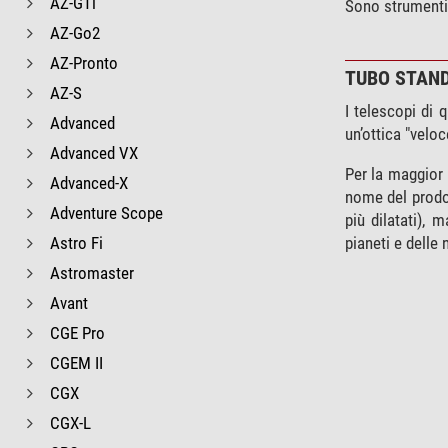
AZ-GTi
Sono strumenti 
AZ-Go2
AZ-Pronto
TUBO STAN
AZ-S
I telescopi di 
Advanced
un’ottica "velo
Advanced VX
Per la maggior 
Advanced-X
nome del prodot
Adventure Scope
più dilatati), 
Astro Fi
pianeti e delle 
Astromaster
Avant
CGE Pro
CGEM II
CGX
CGX-L