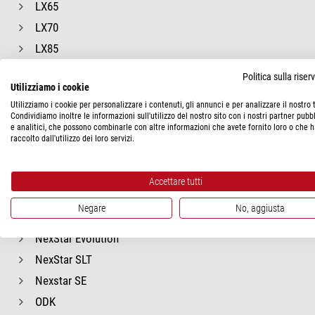
LX65
LX70
LX85
LX850
Politica sulla rise
Utilizziamo i cookie
LX90
Utilizziamo i cookie per personalizzare i contenuti, gli annunci e per analizzare il nostro t
LightBridge Mini
Condividiamo inoltre le informazioni sull'utilizzo del nostro sito con i nostri partner pubbl
e analitici, che possono combinarle con altre informazioni che avete fornito loro o che 
Lightbridge Plus
raccolto dall'utilizzo dei loro servizi.
MCX
Messier
Accettare tutti
MightyMak
Negare
No, aggiusta
Nano
NexStar Evolution
NexStar SLT
Nexstar SE
ODK