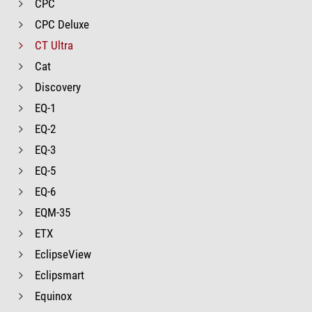
CPC
CPC Deluxe
CT Ultra
Cat
Discovery
EQ-1
EQ-2
EQ-3
EQ-5
EQ-6
EQM-35
ETX
EclipseView
Eclipsmart
Equinox