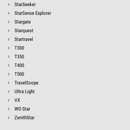
StarSeeker
StarSense Explorer
Stargate
Starquest
Startravel
T300
T350
T400
T500
TravelScope
Ultra Light
VX
WO Star
ZenithStar