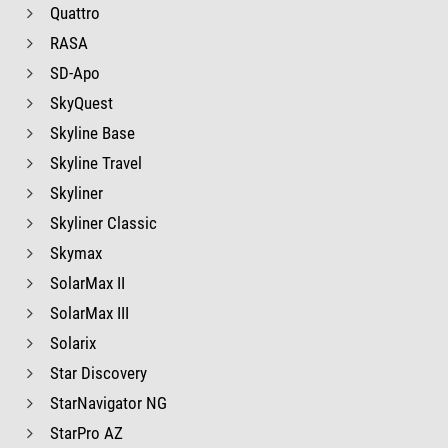
Quattro
RASA
SD-Apo
SkyQuest
Skyline Base
Skyline Travel
Skyliner
Skyliner Classic
Skymax
SolarMax II
SolarMax III
Solarix
Star Discovery
StarNavigator NG
StarPro AZ