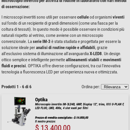
Microscopio invertito per attività di routine in laboratorio con vari metodi
di osservazione:
I microscopi invertiti sono utili per osservare
cellule
od organismi
viventi
sul fondo di un recipiente di grandi dimensioni (come una fiasca per la
coltura di tessuti). In questo modo è possibile osservare in condizioni più
naturali rispetto al vetrino, come avviene con un microscopio
convenzionale. La
serie IM-3
è stata studiata e progettata per essere la
soluzione ideale per
analisi di routine rapide e affidabili
, grazie
all'esclusivo sistema di illuminazione all'avanguardia
X-LED8
. Un design
ottico semplice e intelligente permette
allineamenti stabili
e
movimenti
fluidi e precisi
. OPTIKA offre diverse configurazioni, tra cui l'innovativa
tecnologia a fluorescenza LED per un'esperienza nuova e ottimizzata.
Prodotti 1 - 6 di 6
Ordina per:
Optika
Microscopio invertito IM-3LD4D, 6MP, Display 12", trino, IOS U-PLAN F,
LED FLUO, LWD, 400x, 4 slot vuoti per filtri
Prezzo di vendita consigliato: $ 14.800,00
Il nostro prezzo:
$ 13.400,00