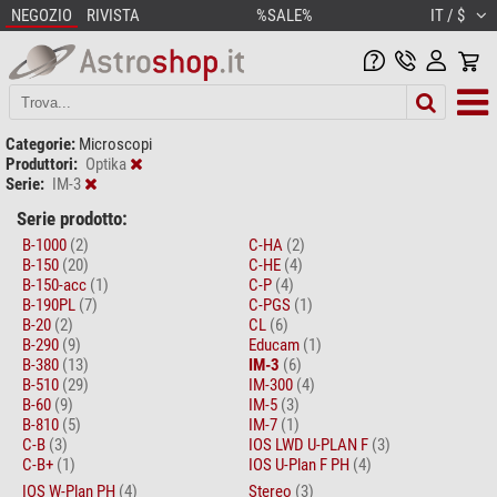
NEGOZIO
RIVISTA
%SALE%
IT / $
Categorie:
Microscopi
Produttori:
Optika
Serie:
IM-3
Serie prodotto:
B-1000
(2)
C-HA
(2)
B-150
(20)
C-HE
(4)
B-150-acc
(1)
C-P
(4)
B-190PL
(7)
C-PGS
(1)
B-20
(2)
CL
(6)
B-290
(9)
Educam
(1)
B-380
(13)
IM-3
(6)
B-510
(29)
IM-300
(4)
B-60
(9)
IM-5
(3)
B-810
(5)
IM-7
(1)
C-B
(3)
IOS LWD U-PLAN F
(3)
C-B+
(1)
IOS U-Plan F PH
(4)
IOS W-Plan PH
(4)
Stereo
(3)