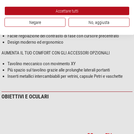
SI ADATTA ALLE TUE ESIGENZE SPECIFICHE PER ALLEGGERIRE LA
Accettare tutti
ROUTINE QUOTIDIANA
Negare
No, aggiusta
Condensatore rimovibile per aumentare la distanza di lavoro (fino a 150
mm)
Facile regolazione del contrasto di fase con cursore precentrato
Design moderno ed ergonomico
AUMENTA IL TUO COMFORT CON GLI ACCESSORI OPZIONALI
Tavolino meccanico con movimento XY
Più spazio sul tavolino grazie alle prolunghe laterali portanti
Inserti metallici intercambiabili per vetrini, capsule Petri e vaschette
OBIETTIVI E OCULARI