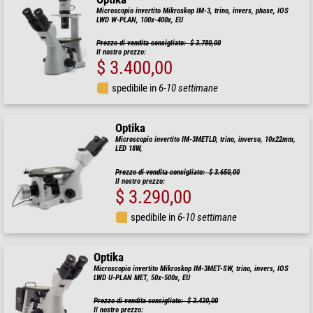
Microscopio invertito Mikroskop IM-3, trino, invers, phase, IOS
LWD W-PLAN, 100x-400x, EU
Prezzo di vendita consigliato: $ 3.780,00
Il nostro prezzo:
$ 3.400,00
spedibile in
6-10 settimane
Optika
Microscopio invertito IM-3METLD, trino, inverso, 10x22mm,
LED 18W,
Prezzo di vendita consigliato: $ 3.650,00
Il nostro prezzo:
$ 3.290,00
spedibile in
6-10 settimane
Optika
Microscopio invertito Mikroskop IM-3MET-SW, trino, invers, IOS
LWD U-PLAN MET, 50x-500x, EU
Prezzo di vendita consigliato: $ 3.430,00
Il nostro prezzo: