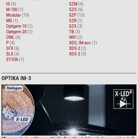
IS
(4)
SZM
(4)
M-100
(1)
SZO
(6)
Modular
(19)
SZP
(13)
MS
(1)
SZR
(1)
Optigem-10
(1)
SZX
(3)
Optigem-20
(1)
TB
(3)
OWL
(6)
WiFi
(2)
P
(4)
XDS, IM-acc
(1)
SFX
(6)
XDS-2
(2)
SLX
(6)
XDS-3
(5)
ST-036
(1)
OPTIKA IM-3