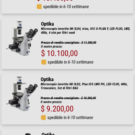
spedibile in
6-10 settimane
Optika
Microscopio invertito IM-3LD4, trino, IOS U-PLAN F, LED-FLUO, LWD,
400x, 4 slot per filtri vuoti
Prezzo di vendita consigliato: $ 11.200,00
Il nostro prezzo:
$ 10.100,00
spedibile in
6-10 settimane
Optika
Microscopio invertito IM-3LD2, Plan IOS LWD PH, LED-FLUO, 400x,
Trinoculare, Set di filtri B&G
Prezzo di vendita consigliato: $ 10.300,00
Il nostro prezzo:
$ 9.200,00
spedibile in
6-10 settimane
Optika