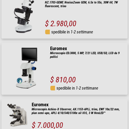
NZ.1703-GEMF, NexiusZoom GEM, 6.5x to 55x, 30W 6V, 7W
fluorescent, trino
$ 2.980,00
spedibile in
1-2 settimane
Euromex
Microscopio ED.3000, 5 MP, 7/21 LED, USB/SD, LCD da 9
pollici
$ 810,00
spedibile in
1-2 settimane
Euromex
Microscopio Achios-X Observer, AX.1153-APLi, trino, EWF 10x/22 mm,
plan semi-apo, APLi 4/10/S40/S100x oil IOS, 3 W NeoLED™
$ 7.000,00