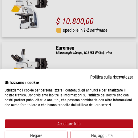
$ 10.800,00
spedibile in
1-2 settimane
Euromex
Microscopio iScope, IS.3153-EPLi/6, trino
Politica sulla riservatezza
$ 10.400,00
Utilizziamo i cookie
Utilizziamo i cookie per personalizzare i contenuti, gli annunci e per analizzare il
spedibile in
1-2 settimane
nostro traffico. Condividiamo inoltre le informazioni sull'utilizzo del nostro sito con i
nostri partner pubblicitari e analitici, che possono combinarle con altre informazioni
che avete fornito loro o che hanno raccolto dall'utilizzo dei loro servizi.
Euromex
Microscopio BS.1153-PLi, trino, plan, infinity, 40x-1000x,
10x/20, Akku, LED, 3W
Accettare tutti
$ 1.380,00
Negare
No, aggiusta