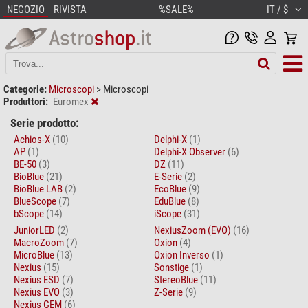
NEGOZIO
RIVISTA
%SALE%
IT / $
Categorie:
Microscopi
>
Microscopi
Produttori:
Euromex
Serie prodotto:
Achios-X
(10)
Delphi-X
(1)
AP
(1)
Delphi-X Observer
(6)
BE-50
(3)
DZ
(11)
BioBlue
(21)
E-Serie
(2)
BioBlue LAB
(2)
EcoBlue
(9)
BlueScope
(7)
EduBlue
(8)
bScope
(14)
iScope
(31)
JuniorLED
(2)
NexiusZoom (EVO)
(16)
MacroZoom
(7)
Oxion
(4)
MicroBlue
(13)
Oxion Inverso
(1)
Nexius
(15)
Sonstige
(1)
Nexius ESD
(7)
StereoBlue
(11)
Nexius EVO
(3)
Z-Serie
(9)
Nexius GEM
(6)