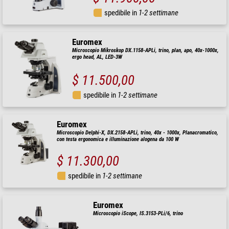
spedibile in
1-2 settimane
Euromex
Microscopio Mikroskop DX.1158-APLi, trino, plan, apo, 40x-1000x,
ergo head, AL, LED-3W
$ 11.500,00
spedibile in
1-2 settimane
Euromex
Microscopio Delphi-X, DX.2158-APLi, trino, 40x - 1000x, Planacromatico,
con testa ergonomica e illuminazione alogena da 100 W
$ 11.300,00
spedibile in
1-2 settimane
Euromex
Microscopio iScope, IS.3153-PLi/6, trino