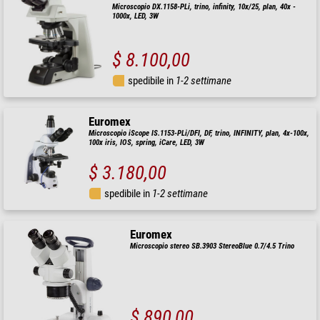
Microscopio DX.1158-PLi, trino, infinity, 10x/25, plan, 40x -
1000x, LED, 3W
$ 8.100,00
spedibile in
1-2 settimane
Euromex
Microscopio iScope IS.1153-PLi/DFI, DF, trino, INFINITY, plan, 4x-100x,
100x iris, IOS, spring, iCare, LED, 3W
$ 3.180,00
spedibile in
1-2 settimane
Euromex
Microscopio stereo SB.3903 StereoBlue 0.7/4.5 Trino
$ 890,00