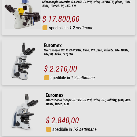
Microscopio invertito OX.2453-PLPHF, trino, INFINITY, piano, 100x-
400x, 10x/22, Dl, LED, 5W
$ 17.800,00
spedibile in
1-2 settimane
Euromex
Microscopio BS.1153-PLPHi, trino, PH, plan, infinity, 40x-1000x,
10x/20, Akku, LED, 3W
$ 2.210,00
spedibile in
1-2 settimane
Euromex
Microscopio iScope IS.1153-PLPHi, trino, PH, infinity, plan, 40x-
1000x, iCare, LED
$ 2.840,00
spedibile in
1-2 settimane