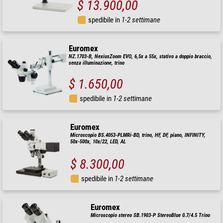
$ 13.900,00
spedibile in
1-2 settimane
Euromex
NZ.1703-B, NexiusZoom EVO, 6,5x a 55x, stativo a doppio braccio,
senza illuminazione, trino
$ 1.650,00
spedibile in
1-2 settimane
Euromex
Microscopio BS.4053-PLMRi-BD, trino, HF, DF, piano, INFINITY,
50x-500x, 10x/22, LED, AL
$ 8.300,00
spedibile in
1-2 settimane
Euromex
Microscopio stereo SB.1903-P StereoBlue 0.7/4.5 Trino