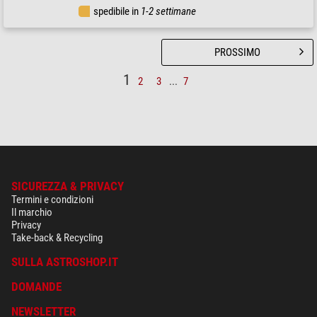
spedibile in
1-2 settimane
PROSSIMO
1
2
3
...
7
SICUREZZA & PRIVACY
Termini e condizioni
Il marchio
Privacy
Take-back & Recycling
SULLA ASTROSHOP.IT
DOMANDE
NEWSLETTER