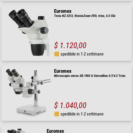
Euromex
Testa NZ.5313, NexiusZoom EVO, trino, 6.5-55x
$ 1.120,00
spedibile in
1-2 settimane
Euromex
Microscopio stereo SB.1903-U StereoBlue 0.7/4.5 Trino
$ 1.040,00
spedibile in
1-2 settimane
Euromex