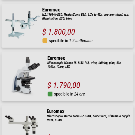
Euromex
NZ.1903-U-ESD, NexiusZoom ESD, 6,7x to 45x, one-arm stand, w.o.
illumination, ESD, trino
$ 1.800,00
spedibile in
1-2 settimane
Euromex
Microscopio iScope IS.1153-PLi, trino, infinity, plan, 40x-
1000x, iCare, LED
$ 1.790,00
spedibile in
24 ore
Euromex
Microscopio stereo zoom DZ.1604, binoculare, sistema a doppia
testa, 8-50x