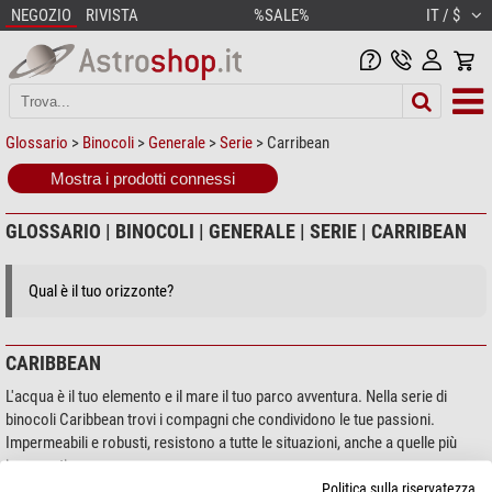
NEGOZIO
RIVISTA
%SALE%
IT / $
Glossario
>
Binocoli
>
Generale
>
Serie
> Carribean
Mostra i prodotti connessi
GLOSSARIO | BINOCOLI | GENERALE | SERIE | CARRIBEAN
Qual è il tuo orizzonte?
CARIBBEAN
L'acqua è il tuo elemento e il mare il tuo parco avventura. Nella serie di
binocoli Caribbean trovi i compagni che condividono le tue passioni.
Impermeabili e robusti, resistono a tutte le situazioni, anche a quelle più
impegnative.
Politica sulla riservatezza