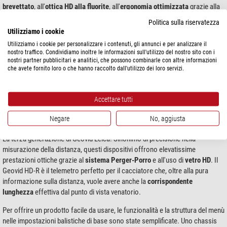
brevettato
, all'
ottica HD alla fluorite
, all'
ergonomia ottimizzata
grazie alla
forma del ponte e all'integrazione aggiuntiva di un telemetro laser
Politica sulla riservatezza
estremamente performante con
calcolatore balistico
multifunzione.
Utilizziamo i cookie
Utilizziamo i cookie per personalizzare i contenuti, gli annunci e per analizzare il
I Geovid HD-B 42 e HD-B 56 sfruttano una banca dati interna che contiene le
nostro traffico. Condividiamo inoltre le informazioni sull'utilizzo del nostro sito con i
curve balistiche relative a tutti i calibri standard. Inoltre, tramite microcard
nostri partner pubblicitari e analitici, che possono combinarle con altre informazioni
SD possono essere immessi
parametri specifici
in caso di ricarica
che avete fornito loro o che hanno raccolto dall'utilizzo dei loro servizi.
manuale delle munizioni o di cartucce speciali. La funzione balistica di
nuova progettazione ABC® (Advanced Ballistic Compensation) permette al
cacciatore di determinare il corretto punto di impatto in modo semplice
Accettare tutti
come non mai.
Negare
No, aggiusta
Geovid HD-R
La terza generazione di Geovid Leica! Sinonimo di precisione nella
misurazione della distanza, questi dispositivi offrono elevatissime
prestazioni ottiche grazie al
sistema Perger-Porro
e all'uso di
vetro HD
. Il
Geovid HD-R è il telemetro perfetto per il cacciatore che, oltre alla pura
informazione sulla distanza, vuole avere anche la
corrispondente
lunghezza
effettiva dal punto di vista venatorio.
Per offrire un prodotto facile da usare, le funzionalità e la struttura del menù
nelle impostazioni balistiche di base sono state semplificate. Uno chassis