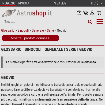
NEGOZIO
RIVISTA
%SALE%
IT / $
Glossario
>
Binocoli
>
Generale
>
Serie
> Geovid
Mostra i prodotti connessi
GLOSSARIO | BINOCOLI | GENERALE | SERIE | GEOVID
La simbiosi perfetta tra osservazione e misurazione della distanza.
GEOVID
Nei tiri lunghi, un paio di metri di scarto tra la distanza reale e quella stimata
possono fare la differenza decisiva tra un'attività venatoria conforme alle
regole con un colpo sicuro e la sofferenza dell'animale. Per questo sempre
più cacciatori si affidano a
strumenti per la misurazione della distanza
. Nei
modelli Geovid
il
telemetro
si unisce a un
binocolo dalle grandi