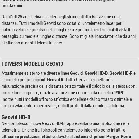
prestazioni
.
Da più di 25 anni
Leica
è leader negli strumenti di misurazione della
distanza. Tutti i modelli Geovid sono dotati di un telemetro laser per il
calcolo veloce e preciso della lunghezza e per non perdere mai di vista il
bersaglio su medie e lunghe distanze. Sono migliaia i cacciatori che da anni
si affidano ai nostri telemetri laser.
I DIVERSI MODELLI GEOVID
Attualmente esistono tre diverse linee Geovid:
Geovid HD-B
,
Geovid HD-R
e
il modello per principianti
Geovid R
. Tutti i Geovid permettono la
misurazione precisa della distanza orizzontale e il calcolo della stessa con
correzione angolare, grazie alla funzione denominata da Leica
"EHR"
.
Inoltre, tutti i modelli offrono un'ottica eccellente dal contrasto ottimale e
sono ovviamente impermeabili, quindi protetti dalla condensa interna.
Geovid HD-B
Nel complesso i nuovi Geovid HD-B rappresentano una rivoluzione nella
telemetria. Uniche tra i binocoli con telemetro integrato sono infatti le
altissime prestazioni ottiche
, dovute al
sistema di prismi Perger-Porro