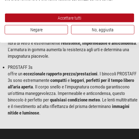
PROSTAFF 5
è uno dei
più leggeri binocoli
della sua categoria presenti sul mercato.
Le lenti, dotate di un pregiato rivestimento, garantiscono una eccellente
Accettare tutti
esperienza visiva, con immagini di
estrema limpidezza e nitore
. Tutte le
Negare
No, aggiusta
lenti e i prismi sono prodotti con lo speciale vetro
Eco-glass di Nikon
,
privo di piombo e arsenico. La struttura in policarbonato rinforzato con
fibra di vetro è estremamente
resistente, impermeabile e anticondensa
.
L'armatura in gomma aumenta la resistenza agli urti e determina una
impugnatura piacevole.
PROSTAFF 3s
offre un
eccezionale rapporto prezzo/prestazioni
. I binocoli PROSTAFF
3s sono estremamente
compatti
e
leggeri
,
perfetti per il tempo libero
all'aria aperta
. Il corpo snello e l'impugnatura comoda garantiscono
un'ottima maneggevolezza. Impermeabile e anticondensa, questo
binocolo è perfetto per
qualsiasi condizione meteo
. Le lenti multitrattate
e il rivestimento ad alta riflettanza del prisma determinano
immagini
nitide e luminose
.