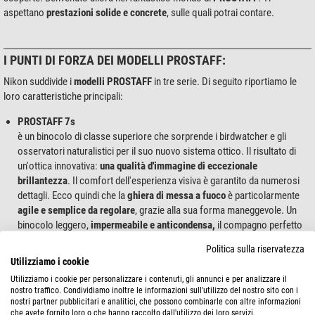
aspettano
prestazioni solide e concrete
, sulle quali potrai contare.
I PUNTI DI FORZA DEI MODELLI PROSTAFF:
Nikon suddivide i
modelli PROSTAFF
in tre serie. Di seguito riportiamo le
loro caratteristiche principali:
PROSTAFF 7s
è un binocolo di classe superiore che sorprende i birdwatcher e gli
osservatori naturalistici per il suo nuovo sistema ottico. Il risultato di
un'ottica innovativa:
una qualità d'immagine
di eccezionale
brillantezza
. Il comfort dell'esperienza visiva è garantito da numerosi
dettagli. Ecco quindi che la
ghiera di messa a fuoco
è particolarmente
agile e semplice da regolare
, grazie alla sua forma maneggevole. Un
binocolo leggero,
impermeabile e anticondensa
,
il compagno perfetto
per gli appassionati di attività outdoor. Le lenti e i prismi multitrattati
Politica sulla riservatezza
garantiscono
immagini brillanti e nitidissime
, mentre il rivestimento a
Utilizziamo i cookie
correzione di fase determina una grande risoluzione. Il rivestimento
Utilizziamo i cookie per personalizzare i contenuti, gli annunci e per analizzare il
dielettrico a elevata riflettanza è sinonimo di
luminosità di immagine e
nostro traffico. Condividiamo inoltre le informazioni sull'utilizzo del nostro sito con i
fedeltà cromatica ottimali
.
nostri partner pubblicitari e analitici, che possono combinarle con altre informazioni
che avete fornito loro o che hanno raccolto dall'utilizzo dei loro servizi.