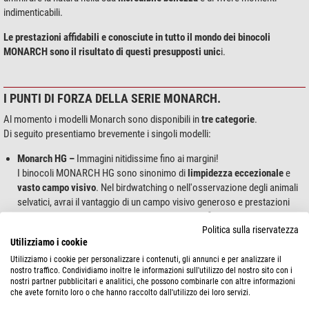
indimenticabili.
Le prestazioni affidabili e conosciute in tutto il mondo dei binocoli
MONARCH sono il risultato di questi presupposti unic
i.
I PUNTI DI FORZA DELLA SERIE MONARCH.
Al momento i modelli Monarch sono disponibili in
tre categorie
.
Di seguito presentiamo brevemente i singoli modelli:
Monarch HG –
Immagini nitidissime fino ai margini!
I binocoli MONARCH HG sono sinonimo di
limpidezza eccezionale
e
vasto campo visivo
. Nel birdwatching o nell'osservazione degli animali
selvatici, avrai il vantaggio di un campo visivo generoso e prestazioni
ottiche elevate, con una nitidezza di prim'ordine fino ai margini – grazie
Politica sulla riservatezza
al sistema di lenti con stabilizzatore di campo e al vetro ED (con un
Utilizziamo i cookie
bassissimo indice di dispersione). Il rivestimento dielettrico multistrato
del prisma e il trattamento multistrato di alta qualità garantiscono una
Utilizziamo i cookie per personalizzare i contenuti, gli annunci e per analizzare il
nostro traffico. Condividiamo inoltre le informazioni sull'utilizzo del nostro sito con i
luminosità eccellente, fedeltà cromatica e nitidezza nei dettagli
nostri partner pubblicitari e analitici, che possono combinarle con altre informazioni
Monarch 7
–
limpidezza e luminosità
che avete fornito loro o che hanno raccolto dall'utilizzo dei loro servizi.
Il comfort che conquista! Il design compatto dei binocoli MONARCH 7 di