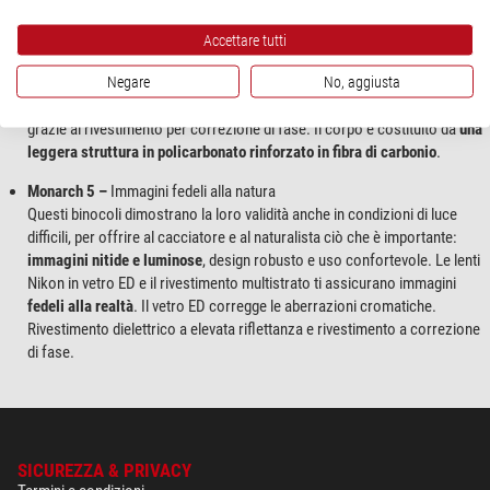
Nikon è pensato appositamente per le attività outdoor e per gli eventi
sportivi. Impressionanti sono le
immagini limpide e luminose
, come
Accettare tutti
anche il vasto campo visivo.
C
orrezione delle aberrazioni cromatiche
Negare
No, aggiusta
grazie al vetro ED. Trattamento dielettrico ad alta riflettanza del sistema
di prismi per immagini luminose e colori naturali. Elevata risoluzione
grazie al rivestimento per correzione di fase. Il corpo è costituito da
una
leggera struttura in policarbonato rinforzato in fibra di carbonio
.
Monarch 5 –
Immagini fedeli alla natura
Questi binocoli dimostrano la loro validità anche in condizioni di luce
difficili, per offrire al cacciatore e al naturalista ciò che è importante:
immagini nitide e luminose
, design robusto e uso confortevole. Le lenti
Nikon in vetro ED e il rivestimento multistrato ti assicurano immagini
fedeli alla realtà
. Il vetro ED corregge le aberrazioni cromatiche.
Rivestimento dielettrico a elevata riflettanza e rivestimento a correzione
di fase.
SICUREZZA & PRIVACY