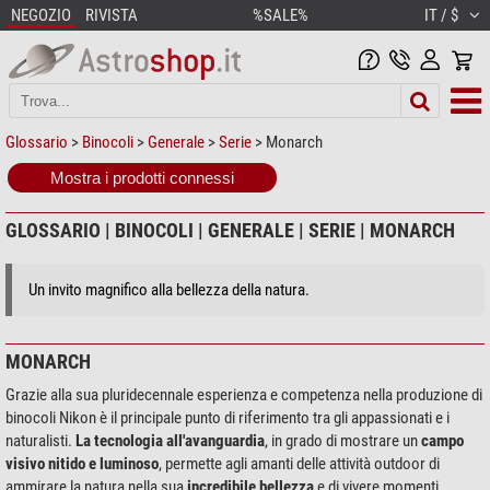
NEGOZIO
RIVISTA
%SALE%
IT / $
Glossario
>
Binocoli
>
Generale
>
Serie
> Monarch
Mostra i prodotti connessi
GLOSSARIO | BINOCOLI | GENERALE | SERIE | MONARCH
Un invito magnifico alla bellezza della natura.
MONARCH
Grazie alla sua pluridecennale esperienza e competenza nella produzione di
binocoli Nikon è il principale punto di riferimento tra gli appassionati e i
naturalisti.
La tecnologia all'avanguardia
, in grado di mostrare un
campo
visivo nitido e luminoso
, permette agli amanti delle attività outdoor di
ammirare la natura nella sua
incredibile bellezza
e di vivere momenti