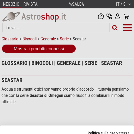
NEGOZIO
RIVISTA
%SALE%
IT / $
Glossario
>
Binocoli
>
Generale
>
Serie
> Seastar
Mostra i prodotti connessi
GLOSSARIO | BINOCOLI | GENERALE | SERIE | SEASTAR
SEASTAR
Acqua e strumenti ottici non vanno proprio d'accordo – tuttavia pensiamo
che con la serie
Seastar di Omegon
siamo riusciti a combinarli in modo
ottimale.
Politica sulla riservatezza