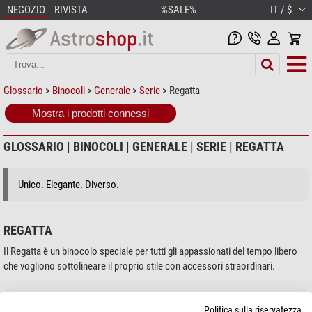
NEGOZIO
RIVISTA
%SALE%
IT / $
Glossario
>
Binocoli
>
Generale
>
Serie
> Regatta
Mostra i prodotti connessi
GLOSSARIO | BINOCOLI | GENERALE | SERIE | REGATTA
Unico. Elegante. Diverso.
REGATTA
Il Regatta è un binocolo speciale per tutti gli appassionati del tempo libero
che vogliono sottolineare il proprio stile con accessori straordinari.
Politica sulla riservatezza