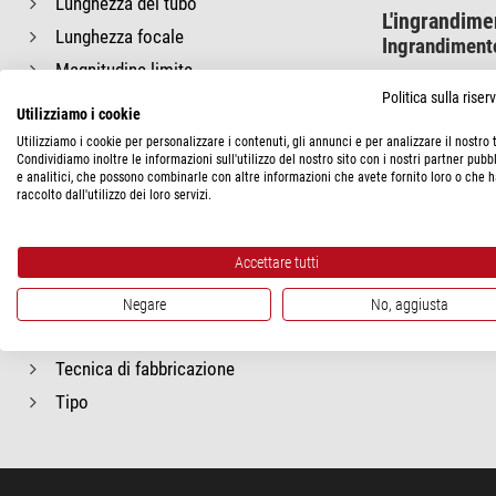
Lunghezza del tubo
L'ingrandime
Lunghezza focale
Ingrandimento
Magnitudine limite
Politica sulla rise
Massimo ingrandimento utile
Utilizziamo i cookie
Materiale del tubo
Utilizziamo i cookie per personalizzare i contenuti, gli annunci e per analizzare il nostro t
Condividiamo inoltre le informazioni sull'utilizzo del nostro sito con i nostri partner pubbl
Peso del tubo
e analitici, che possono combinarle con altre informazioni che avete fornito loro o che 
raccolto dall'utilizzo dei loro servizi.
Rapporto focale
Risoluzione angolare
Accettare tutti
Rivestimento
Schema ottico del rifrattore
Negare
No, aggiusta
Struttura del tubo
Tecnica di fabbricazione
Tipo