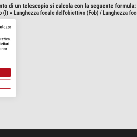
nto di un telescopio si calcola con la seguente formula:
 (I) = Lunghezza focale dell'obiettivo (Fob) / Lunghezza foca
rvatezza
raffico.
icitari
hanno