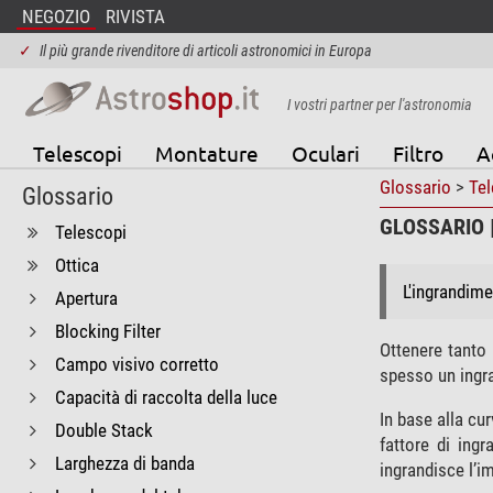
NEGOZIO
RIVISTA
✓
Il più grande rivenditore di articoli astronomici in Europa
I vostri partner per l'astronomia
Telescopi
Montature
Oculari
Filtro
A
Glossario
>
Tel
Glossario
GLOSSARIO 
Telescopi
Ottica
L'ingrandime
Apertura
Blocking Filter
Ottenere tanto 
Campo visivo corretto
spesso un ingra
Capacità di raccolta della luce
In base alla cu
Double Stack
fattore di ing
Larghezza di banda
ingrandisce l’i