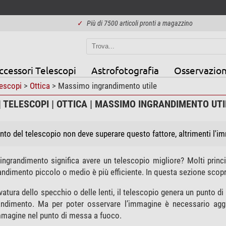
✓
Più di 7500 articoli pronti a magazzino
ccessori Telescopi
Astrofotografia
Osservazion
escopi
>
Ottica
> Massimo ingrandimento utile
| TELESCOPI | OTTICA | MASSIMO INGRANDIMENTO UTI
nto del telescopio non deve superare questo fattore, altrimenti l'i
ingrandimento significa avere un telescopio migliore? Molti princi
ndimento piccolo o medio è più efficiente. In questa sezione scopr
rvatura dello specchio o delle lenti, il telescopio genera un punto 
randimento. Ma per poter osservare l’immagine è necessario ag
mmagine nel punto di messa a fuoco.