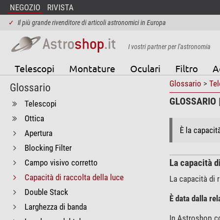
NEGOZIO
RIVISTA
✓
Il più grande rivenditore di articoli astronomici in Europa
I vostri partner per l'astronomia
Telescopi
Montature
Oculari
Filtro
A
Glossario
>
Tel
Glossario
GLOSSARIO |
Telescopi
Ottica
È la capacit
Apertura
Blocking Filter
Campo visivo corretto
La capacità di
Capacità di raccolta della luce
La capacità di r
Double Stack
È data dalla re
Larghezza di banda
In Astroshop co