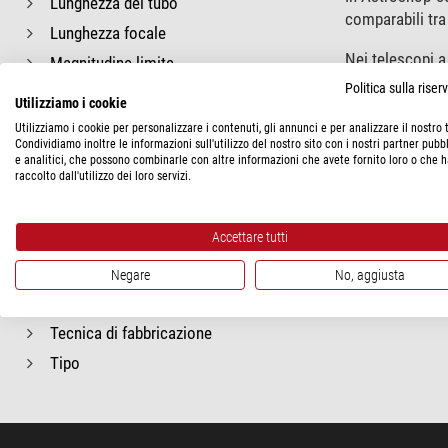
Lunghezza del tubo
comparabili tra
Lunghezza focale
Nei telescopi a
Magnitudine limite
che ne deriva,
Politica sulla rise
Massimo ingrandimento utile
Tuttavia è piut
Utilizziamo i cookie
Materiale del tubo
una diminuzione
Utilizziamo i cookie per personalizzare i contenuti, gli annunci e per analizzare il nostro t
Condividiamo inoltre le informazioni sull'utilizzo del nostro sito con i nostri partner pubbl
Peso del tubo
e analitici, che possono combinarle con altre informazioni che avete fornito loro o che 
Quindi il fattor
raccolto dall'utilizzo dei loro servizi.
Rapporto focale
per esempio il 
Risoluzione angolare
Accettare tutti
Rivestimento
Schema ottico del rifrattore
Negare
No, aggiusta
Struttura del tubo
Tecnica di fabbricazione
Tipo