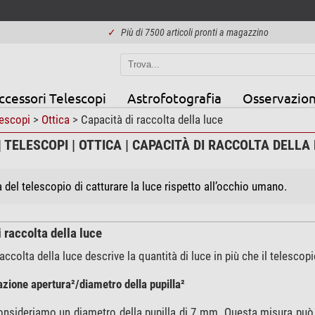
✓
Più di 7500 articoli pronti a magazzino
ccessori Telescopi
Astrofotografia
Osservazion
escopi
>
Ottica
> Capacità di raccolta della luce
 TELESCOPI | OTTICA | CAPACITÀ DI RACCOLTA DELLA
à del telescopio di catturare la luce rispetto all’occhio umano.
 raccolta della luce
accolta della luce descrive la quantità di luce in più che il telesco
lazione apertura²/diametro della pupilla²
nsideriamo un diametro della pupilla di 7 mm. Questa misura può v