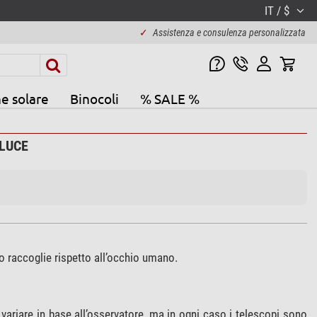
IT / $
✓
Assistenza e consulenza personalizzata
e solare
Binocoli
% SALE %
 LUCE
pio raccoglie rispetto all’occhio umano.
ariare in base all’osservatore, ma in ogni caso i telescopi sono