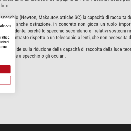
 loro.
 specchio (Newton, Maksutov, ottiche SC) la capacità di raccolta de
 definita anche ostruzione, in concreto non gioca un ruolo impor
rvatezza
tosto evidente, perché lo specchio secondario e i relativi sostegni r
 del contrasto rispetto a un telescopio a lenti, che non necessita 
raffico.
icitari
hanno
e che incide sulla riduzione della capacità di raccolta della luce teo
diagonale a specchio o gli oculari.