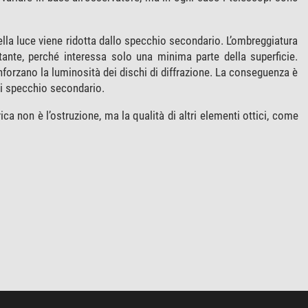
lla luce viene ridotta dallo specchio secondario. L’ombreggiatura
tante, perché interessa solo una minima parte della superficie.
inforzano la luminosità dei dischi di diffrazione. La conseguenza è
di specchio secondario.
rica non è l’ostruzione, ma la qualità di altri elementi ottici, come