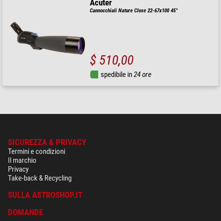
Acuter
Cannocchiali Nature Close 22-67x100 45°
$ 510,00
spedibile in
24 ore
SICUREZZA & PRIVACY
Termini e condizioni
Il marchio
Privacy
Take-back & Recycling
SULLA ASTROSHOP.IT
DOMANDE