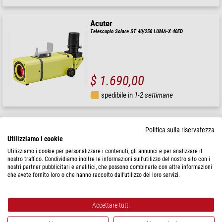
Acuter
Telescopio Solare ST 40/250 LUMA-X 40ED
$ 1.690,00
spedibile in
1-2 settimane
Acuter
Politica sulla riservatezza
Telescopio Maksutov MC 90/1170 Voyager MAK90-FAST
Utilizziamo i cookie
Traverse Pro GoTo
Utilizziamo i cookie per personalizzare i contenuti, gli annunci e per analizzare il
nostro traffico. Condividiamo inoltre le informazioni sull'utilizzo del nostro sito con i
$ 550,00
nostri partner pubblicitari e analitici, che possono combinarle con altre informazioni
che avete fornito loro o che hanno raccolto dall'utilizzo dei loro servizi.
spedibile in
1-2 settimane
Accettare tutti
Acuter
Telescopio N 50/200 Newtony 50 Discovery