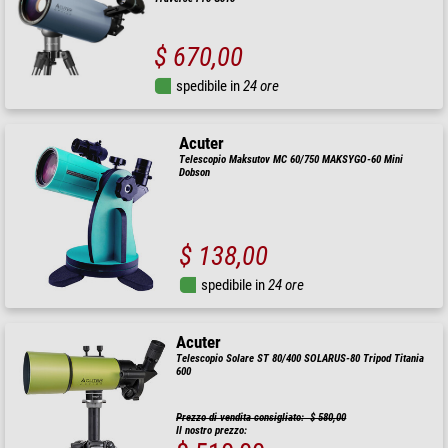
$ 670,00
spedibile in
24 ore
Acuter
Telescopio Maksutov MC 60/750 MAKSYGO-60 Mini
Dobson
$ 138,00
spedibile in
24 ore
Acuter
Telescopio Solare ST 80/400 SOLARUS-80 Tripod Titania
600
Prezzo di vendita consigliato: $ 580,00
Il nostro prezzo: