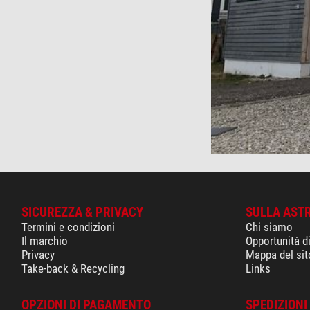
SICUREZZA & PRIVACY
SULLA AST
Termini e condizioni
Chi siamo
Il marchio
Opportunità d
Privacy
Mappa del sit
Take-back & Recycling
Links
OPZIONI DI PAGAMENTO
SPEDIZIONI 