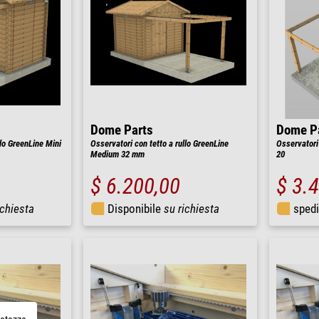
Dome Parts
Dome P
llo GreenLine Mini
Osservatori con tetto a rullo GreenLine
Osservatori
Medium 32 mm
20
$ 6.200,00
$ 3.
ichiesta
Disponibile
su richiesta
spedi