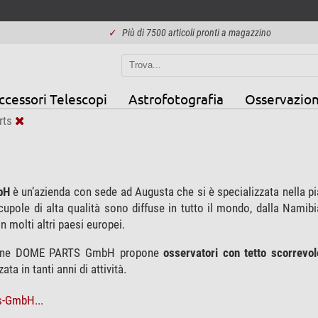
✓
Più di 7500 articoli pronti a magazzino
ccessori Telescopi
Astrofotografia
Osservazion
rts
bH
è un’azienda con sede ad Augusta che si è specializzata nella pia
upole di alta qualità sono diffuse in tutto il mondo, dalla Namibi
n molti altri paesi europei.
nLine DOME PARTS GmbH propone
osservatori con tetto scorrevol
ata in tanti anni di attività.
s-GmbH...