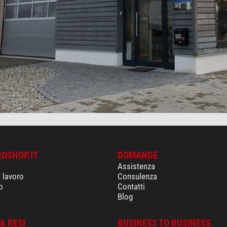
ROSHOP.IT
DOMANDE
Assistenza
i lavoro
Consulenza
o
Contatti
Blog
& RESI
BUSINESS TO BUSINESS