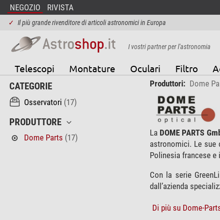
NEGOZIO
RIVISTA
✓
Il più grande rivenditore di articoli astronomici in Europa
I vostri partner per l'astronomia
Telescopi
Montature
Oculari
Filtro
A
Produttori:
Dome Pa
CATEGORIE
Osservatori
(17)
PRODUTTORE
La
DOME PARTS Gm
Dome Parts
(17)
astronomici. Le sue c
Polinesia francese e i
Con la serie Gree
dall’azienda specializz
Di più su Dome-Part