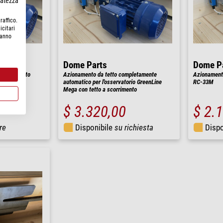
rvatezza
raffico.
icitari
hanno
Dome Parts
Dome P
co del tetto
Azionamento da tetto completamente
Azionamento
automatico per l'osservatorio GreenLine
RC-33M
Mega con tetto a scorrimento
$ 3.320,00
$ 2.
re
Disponibile
su richiesta
Dispo