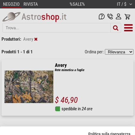
NEGOZIO
RIVISTA
%SALE%
IT / $
Produttori:
Avery
Prodotti 1 - 1 di 1
Ordina per:
Avery
Rete mimetica a foglie
$ 46,90
spedibile in
24 ore
Politica sulla riservatezza