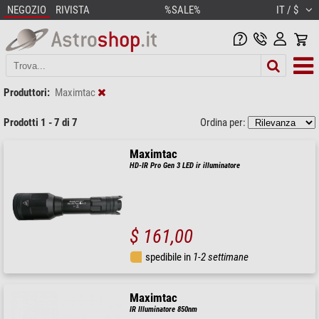
NEGOZIO
RIVISTA
%SALE%
IT / $
Produttori:
Maximtac
Prodotti 1 - 7 di 7
Ordina per:
Maximtac
HD-IR Pro Gen 3 LED ir illuminatore
$ 161,00
spedibile in
1-2 settimane
Maximtac
IR Illuminatore 850nm