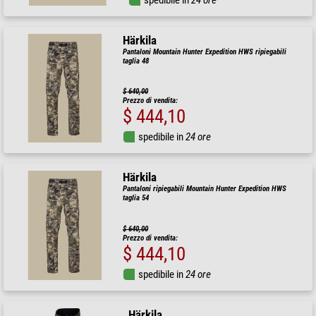
spedibile in
24 ore
Härkila
Pantaloni Mountain Hunter Expedition HWS ripiegabili
taglia 48
$ 640,00
Prezzo di vendita:
$ 444,10
spedibile in
24 ore
Härkila
Pantaloni ripiegabili Mountain Hunter Expedition HWS
taglia 54
$ 640,00
Prezzo di vendita:
$ 444,10
spedibile in
24 ore
Härkila