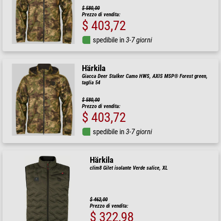
$ 580,00
Prezzo di vendita:
$ 403,72
spedibile in
3-7 giorni
Härkila
Giacca Deer Stalker Camo HWS, AXIS MSP® Forest green,
taglia 54
$ 580,00
Prezzo di vendita:
$ 403,72
spedibile in
3-7 giorni
Härkila
clim8 Gilet isolante Verde salice, XL
$ 462,00
Prezzo di vendita:
$ 322,98