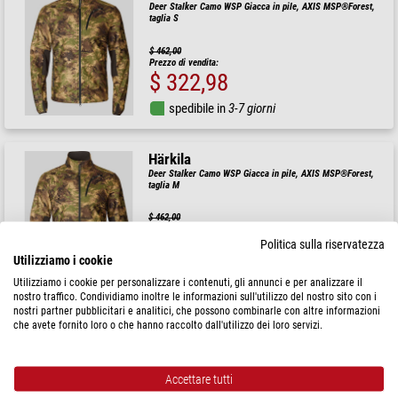
Deer Stalker Camo WSP Giacca in pile, AXIS MSP®Forest,
taglia S
$ 462,00
Prezzo di vendita:
$ 322,98
spedibile in
3-7 giorni
Härkila
Deer Stalker Camo WSP Giacca in pile, AXIS MSP®Forest,
taglia M
$ 462,00
Prezzo di vendita:
$ 322,98
Politica sulla riservatezza
Utilizziamo i cookie
spedibile in
3-7 giorni
Utilizziamo i cookie per personalizzare i contenuti, gli annunci e per analizzare il
nostro traffico. Condividiamo inoltre le informazioni sull'utilizzo del nostro sito con i
nostri partner pubblicitari e analitici, che possono combinarle con altre informazioni
Härkila
che avete fornito loro o che hanno raccolto dall'utilizzo dei loro servizi.
Pantaloni ripiegabili Mountain Hunter Expedition HWS
taglia 52
Accettare tutti
$ 640,00