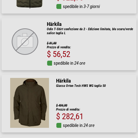
spedibile in
3-7 giorni
Härkila
Odin T-Shirt confezione da 2 - Edizione limitata, blu scuro/verde
salice taglia L
$ 81,00
Prezzo di vendita:
$ 56,52
spedibile in
24 ore
Härkila
Giacca Orton Tech HWS WG taglia 50
$ 404,00
Prezzo di vendita:
$ 282,61
spedibile in
24 ore