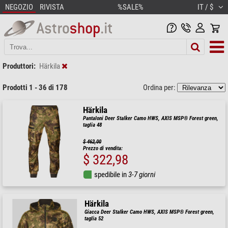
NEGOZIO
RIVISTA
%SALE%
IT / $
Produttori:
Härkila
Prodotti 1 - 36 di 178
Ordina per:
Härkila
Pantaloni Deer Stalker Camo HWS, AXIS MSP® Forest green,
taglia 48
$ 462,00
Prezzo di vendita:
$ 322,98
spedibile in
3-7 giorni
Härkila
Giacca Deer Stalker Camo HWS, AXIS MSP® Forest green,
taglia 52