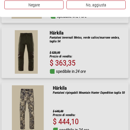
Prezzo di vendita:
Negare
No, aggiusta
$ 444,10
spedibile in
24 ore
Härkila
Pantaloni invernali Metso, verde salice/marrone ombra,
taglia 54
$ 520,00
Prezzo di vendita:
$ 363,35
spedibile in
24 ore
Härkila
Pantaloni ripiegabili Mountain Hunter Expedition taglia 50
$ 640,00
Prezzo di vendita:
$ 444,10