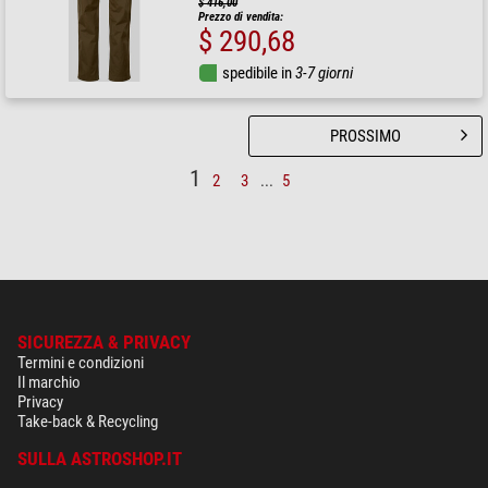
$ 416,00
Prezzo di vendita:
$ 290,68
spedibile in
3-7 giorni
PROSSIMO
1
2
3
...
5
SICUREZZA & PRIVACY
Termini e condizioni
Il marchio
Privacy
Take-back & Recycling
SULLA ASTROSHOP.IT