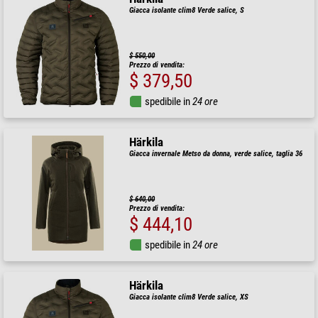
Giacca isolante clim8 Verde salice, S
$ 550,00
Prezzo di vendita:
$ 379,50
spedibile in
24 ore
Härkila
Giacca invernale Metso da donna, verde salice, taglia 36
$ 640,00
Prezzo di vendita:
$ 444,10
spedibile in
24 ore
Härkila
Giacca isolante clim8 Verde salice, XS