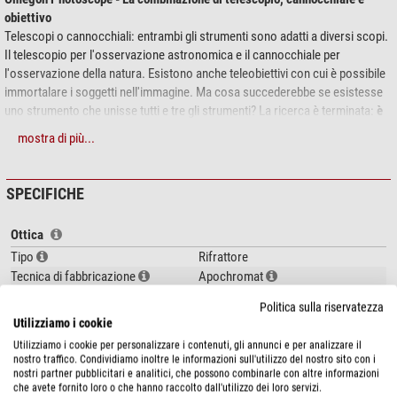
obiettivo
Telescopi o cannocchiali: entrambi gli strumenti sono adatti a diversi scopi.
Il telescopio per l'osservazione astronomica e il cannocchiale per
l'osservazione della natura. Esistono anche teleobiettivi con cui è possibile
immortalare i soggetti nell'immagine. Ma cosa succederebbe se esistesse
uno strumento che unisse tutti e tre gli strumenti? La ricerca è terminata:
è
arrivato l'Omegon Photoscope.
mostra di più...
La natura appare assolutamente brillante: grazie all'ottica apocromatica
Il rivestimento sulle superfici delle lenti brilla di un delicato verde. È la
SPECIFICHE
caratteristica visibile dall'esterno che garantisce immagini ricche di
contrasto. Un elemento lente Doublet ED offre immagini chiare e brillanti.
Ottica
ED sta per "Extra Low Dispersion" (dispersione extra bassa). Le scene delle
vostre osservazioni saranno sempre cristalline davanti ai vostri occhi.
Tipo
Rifrattore
Tecnica di fabbricazione
Apochromat
Osservate la natura, gli uccelli, le montagne o il cielo stellato con una
Apertura (mm)
72
nitidezza impressionante. Il fringuello non vi apparirà solo "verde", ma
Politica sulla riservatezza
Lunghezza focale (mm)
432
potrete distinguere sfumature che vanno dal verde oliva al beige fino al giallo
Utilizziamo i cookie
Rapporto d'apertura (f/)
6.0
zolfo.
Utilizziamo i cookie per personalizzare i contenuti, gli annunci e per analizzare il
Potere di risoluzione
1,6
nostro traffico. Condividiamo inoltre le informazioni sull'utilizzo del nostro sito con i
Il vostro Photoscope Omegon è molto versatile:
Valore limite (mag)
11,9
nostri partner pubblicitari e analitici, che possono combinarle con altre informazioni
che avete fornito loro o che hanno raccolto dall'utilizzo dei loro servizi.
Capacità di raccolta della luce
110