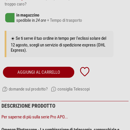
troppo caro?
in magazzino
spedibile in
24 ore
+ Tempo di trasporto
☀️ Se ti serve il tuo ordine in tempo per l'eclissi solare del
12 agosto, scegli un servizio di spedizione express (DHL
Express).
AGGIUNGI AL CARRELLO
domande sul prodotto?
consiglia Telescopi
DESCRIZIONE PRODOTTO
Per saperne di più sulla serie Pro APO...
Omegon Photoscope - La combinazione di telescopio, cannocchiale e