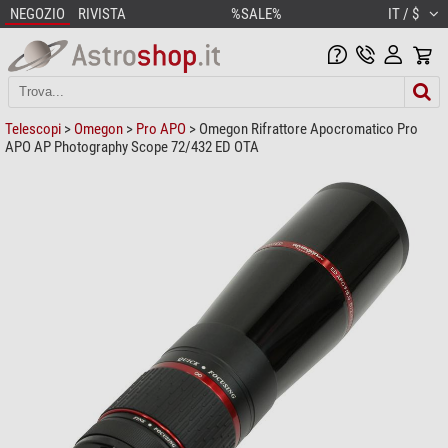
NEGOZIO
RIVISTA
%SALE%
IT / $
Telescopi
>
Omegon
>
Pro APO
> Omegon Rifrattore Apocromatico Pro
APO AP Photography Scope 72/432 ED OTA