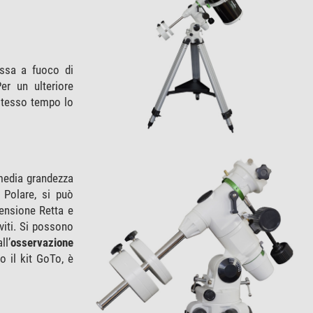
essa a fuoco di
er un ulteriore
 stesso tempo lo
 media grandezza
 Polare, si può
censione Retta e
viti. Si possono
ll’
osservazione
o il kit GoTo, è