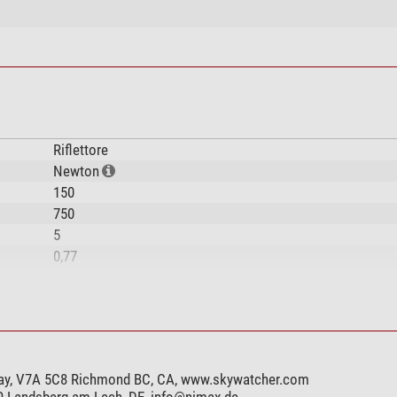
Riflettore
Newton
150
750
5
0,77
12,7
459
300
5
Tubo completo
ay, V7A 5C8 Richmond BC, CA, www.skywatcher.com
99 Landsberg am Lech, DE,
info@nimax.de