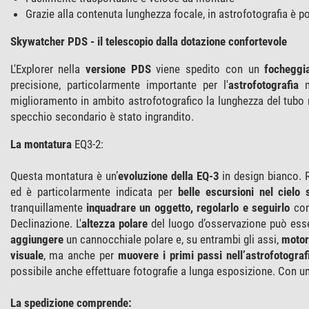
Grazie alla contenuta lunghezza focale, in astrofotografia è 
Skywatcher PDS - il telescopio dalla dotazione confortevole
L'Explorer nella
versione PDS
viene spedito con un
focheggi
precisione, particolarmente importante per l'
astrofotografia
ma
miglioramento in ambito astrofotografico la lunghezza del tubo r
specchio secondario è stato ingrandito.
La montatura
EQ3-2:
Questa montatura è un’
evoluzione della EQ-3
in design bianco. 
ed è particolarmente indicata per
belle escursioni nel cielo s
tranquillamente
inquadrare un oggetto, regolarlo e seguirlo
con 
Declinazione. L'
altezza polare
del luogo d’osservazione può ess
aggiungere
un cannocchiale polare e, su entrambi gli assi,
motori
visuale
, ma anche per
muovere i primi passi nell’astrofotograf
possibile anche effettuare fotografie a lunga esposizione. Con un 
La spedizione comprende: