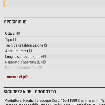
SPECIFICHE
Ottica
Tipo
Tecnica di fabbricazione
Apertura (mm)
Lunghezza focale (mm)
Rapporto d'apertura (f/)
Potere di risoluzione
Valore limite (mag)
mostra di più...
Capacità di raccolta della luce
Max. ingrandimento utile
Peso del tubo (kg)
SICUREZZA DEL PRODOTTO
Struttura del tubo
Produttore:
Pacific Telescope Corp, 160-11880 Hammersmith W
Persona responsabile:
NIMAX GmbH, Otto-Lilienthal-Str. 9, 868