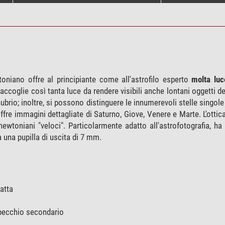
oniano offre al principiante come all'astrofilo esperto
molta lu
ccoglie così tanta luce da rendere visibili anche lontani oggetti d
brio; inoltre, si possono distinguere le innumerevoli stelle singole
re immagini dettagliate di Saturno, Giove, Venere e Marte. L'ottic
newtoniani "veloci". Particolarmente adatto all'astrofotografia, ha
a una pupilla di uscita di 7 mm.
atta
 specchio secondario