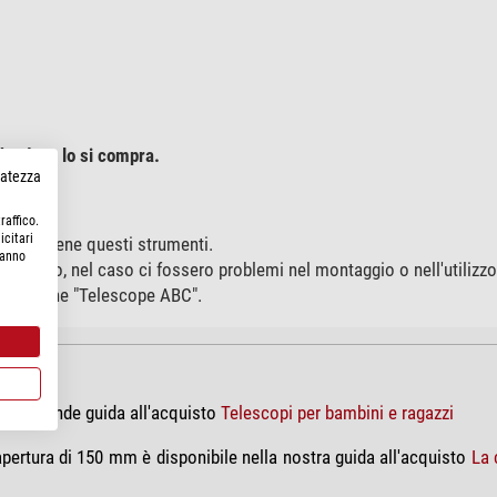
che dove lo si compra.
rvatezza
raffico.
icitari
sciamo bene questi strumenti.
hanno
'acquisto, nel caso ci fossero problemi nel montaggio o nell'utilizzo
 80 pagine "Telescope ABC".
ostra grande guida all'acquisto
Telescopi per bambini e ragazzi
ertura di 150 mm è disponibile nella nostra guida all'acquisto
La 