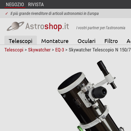
NEGOZIO
RIVISTA
✓
Il più grande rivenditore di articoli astronomici in Europa
I vostri partner per l'astronomia
Telescopi
Montature
Oculari
Filtro
A
Telescopi
>
Skywatcher
>
EQ-3
> Skywatcher Telescopio N 150/7