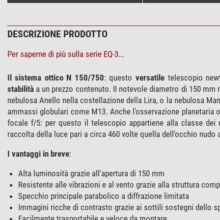
DESCRIZIONE PRODOTTO
Per saperne di più sulla serie EQ-3...
Il sistema ottico
N 150/750
: questo
versatile
telescopio newt
stabilità
a un prezzo contenuto. Il notevole diametro di 150 mm ra
nebulosa Anello nella costellazione della Lira, o la nebulosa Manu
ammassi globulari come M13. Anche l'osservazione planetaria off
focale f/5: per questo il telescopio appartiene alla classe dei 
raccolta della luce pari a circa 460 volte quella dell'occhio nudo 
I vantaggi in breve
:
Alta luminosità grazie all'apertura di 150 mm
Resistente alle vibrazioni e al vento grazie alla struttura comp
Specchio principale parabolico a diffrazione limitata
Immagini ricche di contrasto grazie ai sottili sostegni dello
Facilmente trasportabile e veloce da montare