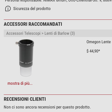
Riflettore
Tecnica di fabbricazione dello specchio primario
Sicurezza del prodotto
Specchio principale regolabile
Design dello specchio secondario
ACCESSORI RACCOMANDATI
Ventilazione dello specchio principale
Accessori Telescopi > Lenti di Barlow (3)
Focheggiatore
Omegon Lente d
Tecnica di fabbricazione
Connessione (lato oculare)
$ 44,90*
Demoltiplicazione
Capacità di carico (kg)
Filettatura di fissaggio (lato camera)
Montatura
+ Mostra più accessori in questa categoria: 2
mostra di più...
Tecnica di fabbricazione
Sistema di controllo GoTo
Accessori Telescopi > Adattore (3)
Tipo di montatura
RECENSIONI CLIENTI
Baader Adapter
Portata (kg)
Non ci sono ancora recensioni per questo prodotto.
$ 102,00*