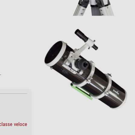
.
classe veloce