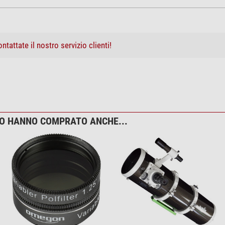
Treppiede
Alluminio
ntattate il nostro servizio clienti!
6x30
28mm
1,25" & 2"
bottita per Newton 150/750
2
2
TO HANNO COMPRATO ANCHE...
EQ-3
lettore specchio primario per Skywatcher-
m
si
si
no
si