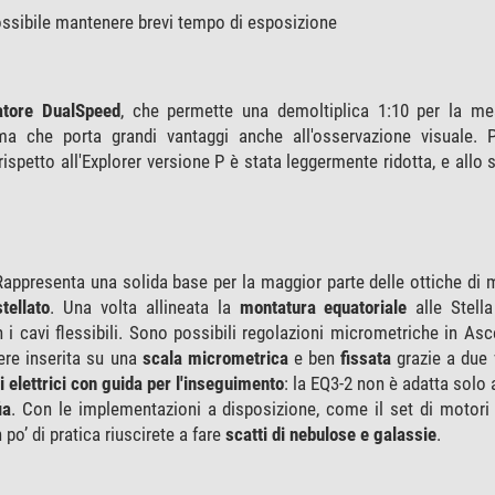
possibile mantenere brevi tempo di esposizione
atore DualSpeed
, che permette una demoltiplica 1:10 per la m
 che porta grandi vantaggi anche all'osservazione visuale. P
ispetto all'Explorer versione P è stata leggermente ridotta, e allo
Rappresenta una solida base per la maggior parte delle ottiche di
tellato
. Una volta allineata la
montatura equatoriale
alle Stella
i cavi flessibili. Sono possibili regolazioni micrometriche in As
ere inserita su una
scala micrometrica
e ben
fissata
grazie a due 
 elettrici con guida per l'inseguimento
: la EQ3-2 non è adatta solo a
ia
. Con le implementazioni a disposizione, come il set di motori 
po’ di pratica riuscirete a fare
scatti di nebulose e galassie
.