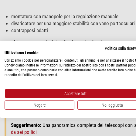
montatura con manopole per la regolazione manuale
divaricatore per una maggiore stabilità con vano portaoculari
contrappesi adatti
Non è importante solo il tipo di telescopio che si compra, ma an
Politica sulla rise
Utilizziamo i cookie
I nostri servizi extra:
Utilizziamo i cookie per personalizzare i contenuti, gli annunci e per analizzare il nostro t
Condividiamo inoltre le informazioni sull'utilizzo del nostro sito con i nostri partner pubbl
Siamo un rivenditore leader nel settore dei telescopi e cono
e analitici, che possono combinarle con altre informazioni che avete fornito loro o che 
Il nostro servizio è quindi a vostra disposizione anche dopo l
raccolto dall'utilizzo dei loro servizi.
Con ogni telescopio includiamo il manuale per principianti di
Accettare tutti
Commento del nostro esperto:
Negare
No, aggiusta
Può trovare altri telescopi per l'inizio dell'astronomia nella n
Suggerimento:
Una panoramica completa dei telescopi con ap
da sei pollici